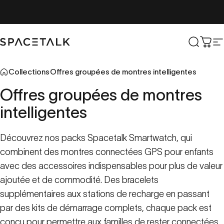
Aller au contenu
Parler de l'espace
Recher
Char
N
Collections
Offres groupées de montres intelligentes
Offres
groupées
de
montres
intelligentes
Découvrez nos packs Spacetalk Smartwatch, qui
combinent des montres connectées GPS pour enfants
avec des accessoires indispensables pour plus de valeur
ajoutée et de commodité. Des bracelets
supplémentaires aux stations de recharge en passant
par des kits de démarrage complets, chaque pack est
conçu pour permettre aux familles de rester connectées,