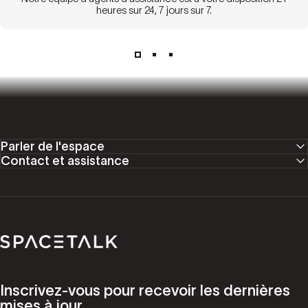
heures sur 24, 7 jours sur 7.
Parler de l'espace
Contact et assistance
Parler de l'espace
Inscrivez-vous pour recevoir les dernières
mises à jour