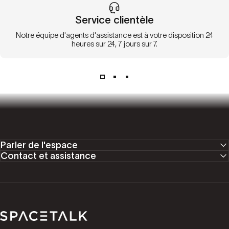
Service clientèle
Notre équipe d'agents d'assistance est à votre disposition 24
heures sur 24, 7 jours sur 7.
Parler de l'espace
Contact et assistance
Parler de l'espace