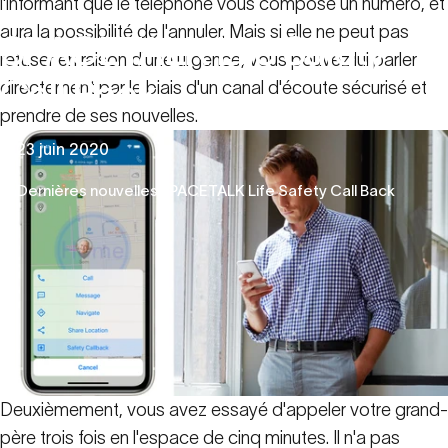
l'informant que le téléphone vous compose un numéro, et
aura la possibilité de l'annuler. Mais si elle ne peut pas
SPACETALK
Life
Safety
refuser en raison d'une urgence, vous pouvez lui parler
Call
Back
directement par le biais d'un canal d'écoute sécurisé et
prendre de ses nouvelles.
23 juin 2020
Dernières nouvelles
SPACETALK Life Safety Call Back
Deuxièmement, vous avez essayé d'appeler votre grand-
père trois fois en l'espace de cinq minutes. Il n'a pas