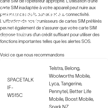
carte SIM de l'opérateur approprié. L'utilisation d'une
carte SIM inadaptée à votre appareil peut nuire aux
Optimisons
votre
performances de la batterie et à la connectivité.
Spacetalk
L'utilisation de nos fournisseurs de cartes SIM préférés
permet également de s'assurer que votre carte SIM
dispose toujours d'un crédit suffisant pour utiliser des
1er juin 2020
fonctions importantes telles que les alertes SOS.
Dernières nouvelles
Optimisons votre Spacetalk
Voici ce que nous recommandons
Telstra, Belong,
Woolworths Mobile,
SPACETALK
Lyca, Tangerine,
IF-
Pennytel, Better Life
W515C
Mobile, Boost Mobile,
Spark NZ