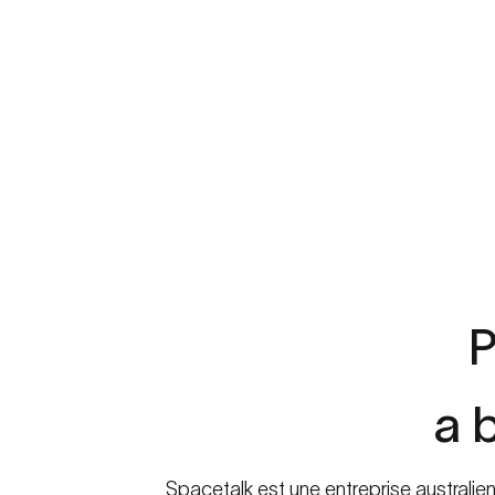
P
a
Spacetalk est une entreprise australi