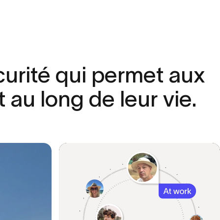
urité
qui
permet
aux
t
au
long
de
leur
vie.