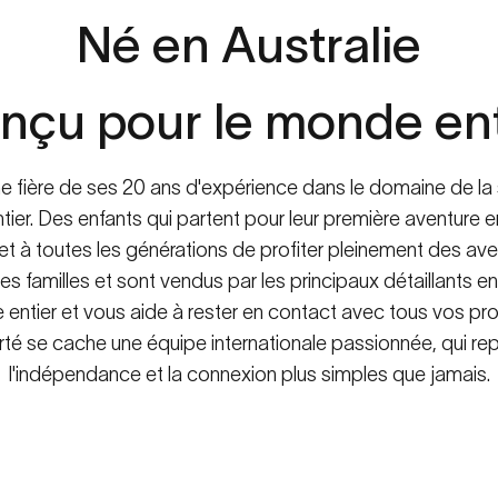
Né
en
Australie
À
PROPOS
DE
SPACETALK
ité
familiale
à
l'ère
nu
nçu
pour
le
monde
en
 fière de ses 20 ans d'expérience dans le domaine de la 
ier. Des enfants qui partent pour leur première aventure 
 à toutes les générations de profiter pleinement des aven
s familles et sont vendus par les principaux détaillants en
entier et vous aide à rester en contact avec tous vos pro
erté se cache une équipe internationale passionnée, qui re
l'indépendance et la connexion plus simples que jamais.