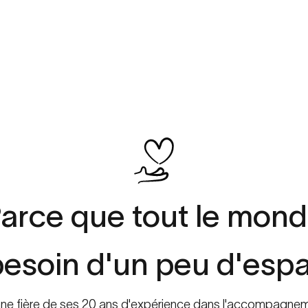
arce
que
tout
le
mond
besoin
d'un
peu
d'esp
enne fière de ses 20 ans d'expérience dans l'accompagnemen