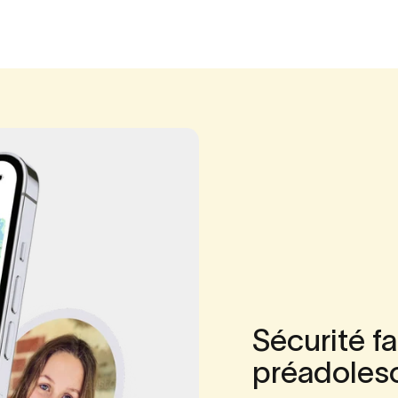
Sécurité
fa
préadoles