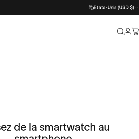
États-Unis (USD $)
Recher
Con
C
sez
de
la
smartwatch
au
smartphone.