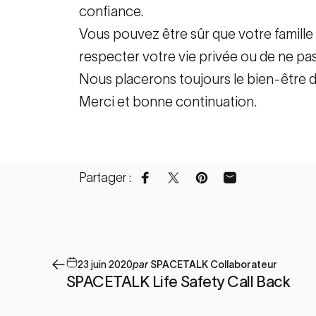
confiance.
Vous pouvez être sûr que votre famille
respecter votre vie privée ou de ne pa
Nous placerons toujours le bien-être d
Merci et bonne continuation.
Partager :
Partager sur Facebook
Partager sur X
Épingler sur Pintere
Partager par e-
23 juin 2020
par
SPACETALK Collaborateur
SPACETALK Life Safety Call Back