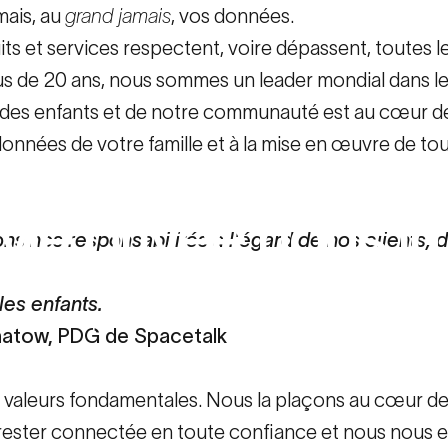
mais, au
grand jamais
, vos données.
ts et services respectent, voire dépassent, toutes l
lus de 20 ans, nous sommes un leader mondial dans 
 des enfants et de notre communauté est au cœur de
 données de votre famille et à la mise en œuvre de t
1
vie
privée
nous
i
ns nos responsabilités à l'égard de nos clients, 
 les enfants.
les
Votre vie privée nous importe
natow, PDG de Spacetalk
s valeurs fondamentales. Nous la plaçons au cœur de
 rester connectée en toute confiance et nous nous e