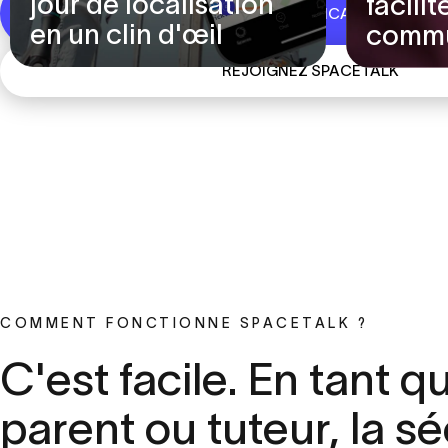
jour de localisation
facilit
TÉLÉCHARGEZ L'APPLICATION SPACE
en un clin d'œil
commu
REJOIGNEZ SPACETALK
COMMENT FONCTIONNE SPACETALK ?
C'est
facile.
En
tant
q
parent
ou
tuteur,
la
sé