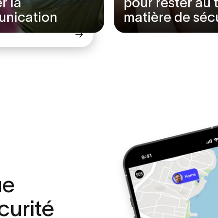
er la
pour rester au 
TALK
nication
matière de séc
ue
curité