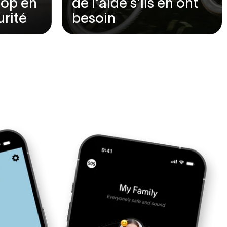
top en
de l'aide s'ils en ont
urité
besoin