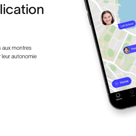
lication
s aux montres
r leur autonomie