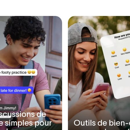
e
qui
llité
même.
scussions de
e simples pour
Outils de bien-