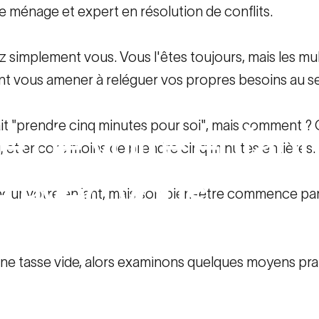
de ménage et expert en résolution de conflits.
 simplement vous. Vous l'êtes toujours, mais les mult
ent vous amener à reléguer vos propres besoins au s
ait "prendre cinq minutes pour soi", mais comment ? Ce
re
de
votre
enfant
, et encore moins de prendre cinq minutes entières.
e
avec
vous
x pour votre enfant, mais son bien-être commence par
 de votre enfant commence avec vous
une tasse vide, alors examinons quelques moyens pra