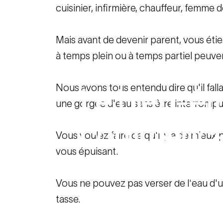
cuisinier, infirmière, chauffeur, femme 
Mais avant de devenir parent, vous étiez
à temps plein ou à temps partiel peuv
20 octobre 2022
Nous avons tous entendu dire qu'il fall
Le
bien-êt
une gorgée d'eau sans être interrompu
commenc
Vous voulez faire ce qu'il y a de mieu
vous épuisant.
Ressources familiales
Le bien-être
Vous ne pouvez pas verser de l'eau d'
tasse.