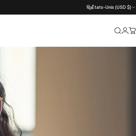
États-Unis (USD $)
Recher
Con
C