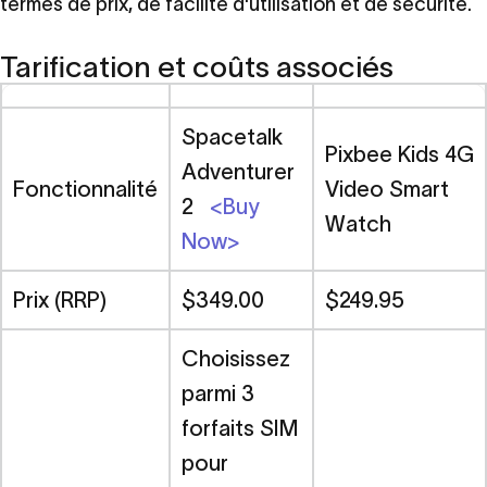
termes de prix, de facilité d'utilisation et de sécurité.
fonctionnalités
et
de
la
sécurité
Tarification et coûts associés
9 avril 2024
Spacetalk
Pixbee Kids 4G
Adventurer
Spacetalk Adventurer 2 vs Pixbee Kids 4G Video
Ressources
Fonctionnalité
Video Smart
Smart Watch - Comparaison du prix, des
familiales
2
<Buy
fonctionnalités et de la sécurité
Watch
Now>
Prix (RRP)
$349.00
$249.95
Choisissez
parmi 3
forfaits SIM
pour