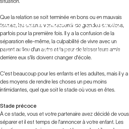
situation.
Rendre
le
divorce
moins
Que la relation se soit terminée en bons ou en mauvais
stressant
pour
les
enfants
termes, les enfants vont ressentir de grandes émotions,
parfois pour la première fois. Il y a la confusion de la
23 mars 2023
séparation elle-même, la culpabilité de vivre avec un
parent au lieu d'un autre et la peur de laisser leurs amis
Ressources
Rendre le divorce moins stressant pour les
familiales
enfants
derrière eux s'ils doivent changer d'école.
C'est beaucoup pour les enfants et les adultes, mais il y a
des moyens de rendre les choses un peu moins
intimidantes, quel que soit le stade où vous en êtes.
Stade précoce
À ce stade, vous et votre partenaire avez décidé de vous
séparer et il est temps de l'annoncer à votre enfant. Les