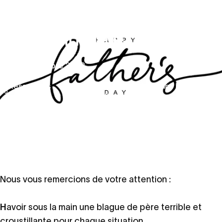
Spacetalk
vous
souhaite
une
bonne
fête
des
pères
1er septembre 2022
Ressources
Spacetalk vous souhaite une bonne fête
familiales
des pères
Nous vous remercions de votre attention :
H
avoir sous la main une blague de père terrible et
croustillante pour chaque situation.