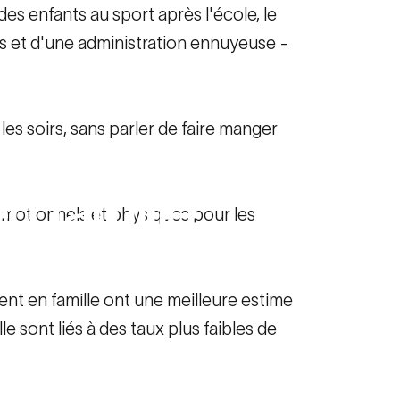
des enfants au sport après l'école, le
es et d'une administration ennuyeuse -
:
s les soirs, sans parler de faire manger
en
famille
s émotionnels et physiques pour les
onde
ent en famille ont une meilleure estime
e sont liés à des taux plus faibles de
t bénéfique pour tout le monde