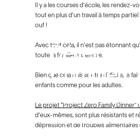
Il y a les courses d'école, les rendez-v
tout en plus d'un travail à temps parti
ouf !
10 novembre 2022
Développ
Avec tout cela, il n'est pas étonnant qu'i
toute la famille ensemble.
Comment
Bien que cela puisse être difficile, le 
enfants comme pour les adultes.
est
bénéfi
Le projet "Project Zero Family Dinner"
d'eux-mêmes, sont plus résistants et réu
Ressources familiales
Développemen
dépression et de troubles alimentaires 