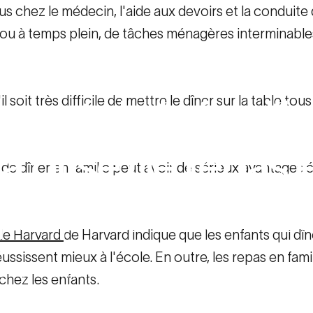
ous chez le médecin, l'aide aux devoirs et la conduite 
el ou à temps plein, de tâches ménagères interminabl
ement
de
la
famille
l soit très difficile de mettre le dîner sur la table tou
la
prise
de
repas
fait de dîner en famille peut avoir de sérieux avantage
que
pour
tout
le
m
 de Harvard
de Harvard indique que les enfants qui dîn
ssissent mieux à l'école. En outre, les repas en famill
t de la famille : Comment la prise de repas en famille es
chez les enfants.