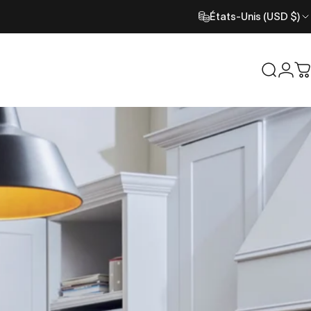
États-Unis (USD $)
Recher
Con
C