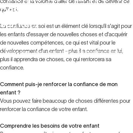
confiance et la volonté d'aller de l'avant et de devenir ce
besoin
et
comment
la
qu'il est.
stimuler
La confiance en soi est un élément clé lorsqu'il s'agit pour
les enfants d'essayer de nouvelles choses et d'acquérir
20 avril 2023
de nouvelles compétences, ce qui est vital pour le
développement d'un enfant - plus il a confiance en lui,
Ressources
La confiance en soi : Pourquoi les enfants en
familiales
ont besoin et comment la stimuler
plus il apprendra de choses, ce qui renforcera sa
confiance.
Comment puis-je renforcer la confiance de mon
enfant ?
Vous pouvez faire beaucoup de choses différentes pour
renforcer la confiance de votre enfant.
Comprendre les besoins de votre enfant