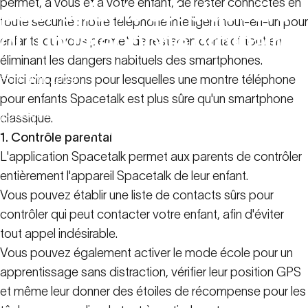
permet, à vous et à votre enfant, de rester connectés en
pour
enfants
est
plus
sûre
toute sécurité : notre téléphone intelligent tout-en-un pour
qu'un
téléphone
ordinaire
enfants qui vous permet de rester en contact tout en
éliminant les dangers habituels des smartphones.
Voici cinq raisons pour lesquelles une montre téléphone
14 avril 2022
pour enfants Spacetalk est plus sûre qu'un smartphone
5 raisons pour lesquelles une montre-
Ressources
classique.
smartphone pour enfants est plus sûre qu'un
familiales
téléphone ordinaire
1. Contrôle parental
L'application Spacetalk permet aux parents de contrôler
entièrement l'appareil Spacetalk de leur enfant.
Vous pouvez établir une liste de contacts sûrs pour
contrôler qui peut contacter votre enfant, afin d'éviter
tout appel indésirable.
Vous pouvez également activer le mode école pour un
apprentissage sans distraction, vérifier leur position GPS
et même leur donner des étoiles de récompense pour les