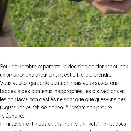
Pour de nombreux parents, la décision de donner ou non
un smartphone à leur enfant est difficile à prendre.
Vous voulez garder le contact, mais vous savez que
l'accès à des contenus inappropriés, les distractions et
les contacts non désirés ne sont que quelques-uns des
5
raisons
pour
lesquelles
risques liés au fait de donner à l'enfant son propre
téléphone.
une
montre-smartphone
Heureusement, nous avons trouvé une solution qui vous