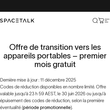
Aller au contenu
Parler de l'espace
Recher
Char
N
Offre
de
transition
vers
les
appareils
portables
–
premier
mois
gratuit
Dernière mise à jour : 11 décembre 2025
Codes de réduction disponibles en nombre limité. Offre
valable jusqu'à 23 h 59 AEST, le 30 juin 2026 ou jusqu'à
épuisement des codes de réduction, selon la première
éventualité (
période promotionnelle
).