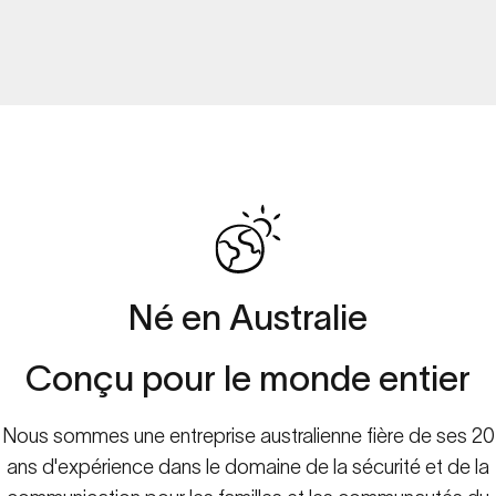
À
PROPOS
DE
SPACETALK
Né
en
Australie
La
sécurité
familiale
à
l'ère
numérique.
Conçu
pour
le
monde
entier
Nous sommes une entreprise australienne fière de ses 20
ans d'expérience dans le domaine de la sécurité et de la