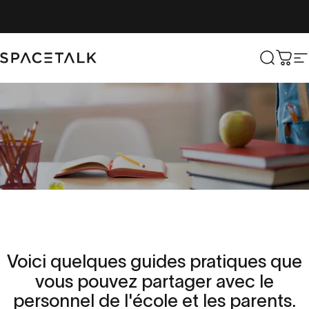
Aller au contenu
Parler de l'espace
Recher
Char
N
Guides
de
soutien
de
Voici
quelques
guides
pratiques
que
vous
pouvez
partager
avec
le
l'application
pour
les
écoles
personnel
de
l'école
et
les
parents.