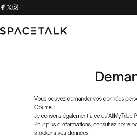
Aller au contenu
Facebook
X (Twitter)
Instagram
Parler de l'espace
Dema
Vous pouvez demander vos données personn
Courriel :
Je consens également à ce qu'AllMyTribe P
Pour plus d'informations, consultez notre p
stockons vos données.