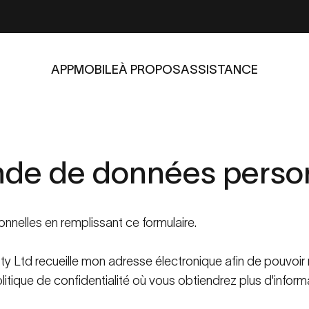
APP
MOBILE
À PROPOS
ASSISTANCE
APP
MOBILE
À PROPOS
ASSISTANCE
nde
de
données
perso
elles en remplissant ce formulaire.
ty Ltd recueille mon adresse électronique afin de pouvoi
olitique de confidentialité où vous obtiendrez plus d'info