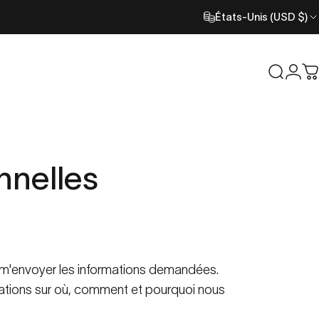
États-Unis (USD $)
Recher
Con
C
nnelles
r m'envoyer les informations demandées.
rmations sur où, comment et pourquoi nous