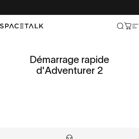
Aller au contenu
Parler de l'espace
Recher
Char
N
Démarrage
rapide
d'Adventurer
2