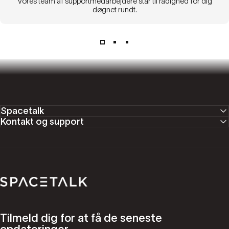
Vores team af supportmedarbejdere står til rådighed for dig
døgnet rundt.
Spacetalk
Kontakt og support
Spacetalk
Tilmeld dig for at få de seneste
opdateringer