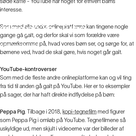
søde katte - YouTube har noget for ethvert barns
interesse.
Din
guide
til
at
holde
børn
sikre
på
YouTube
Som med alle andre onlineplatforme kan tingene nogle
gange gå galt, og derfor skal vi som forældre være
opmærksomme på, hvad vores børn ser, og sørge for, at
16. marts 2023
børnene ved, hvad de skal gøre, hvis noget går galt.
Familie-ressourcer
Din guide til at holde børn sikre på YouTube
YouTube-kontroverser
Som med de fleste andre onlineplatforme kan og vil ting
fra tid til anden gå galt på YouTube. Her er to eksempler
på sager, der har haft direkte indflydelse på børn:
Peppa Pig
. Tilbage i 2018,
kopi-tegnefilm
med figurer
som Peppa Pig i omløb på YouTube. Tegnefilmene så
uskyldige ud, men skjult i videoerne var der billeder af