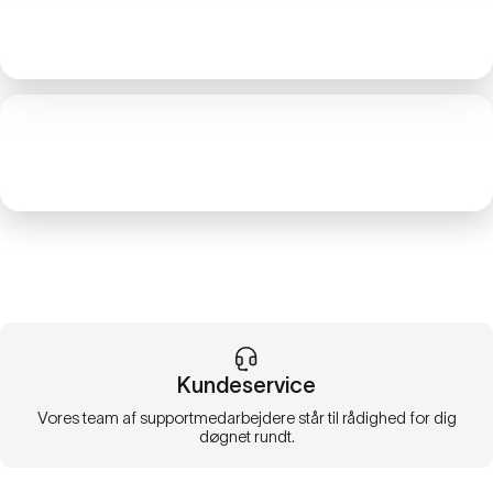
Ingen bindende kontrakt. Alle abonnementer er 1-
måneders løbende kontrakter.
^22 GB højhastighedsdata, når dette forbrug er
nået, drosles hastigheden ned til 256 kbps.
Kundeservice
Vores team af supportmedarbejdere står til rådighed for dig
døgnet rundt.