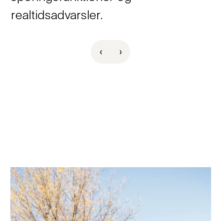
realtidsadvarsler.
‹
›