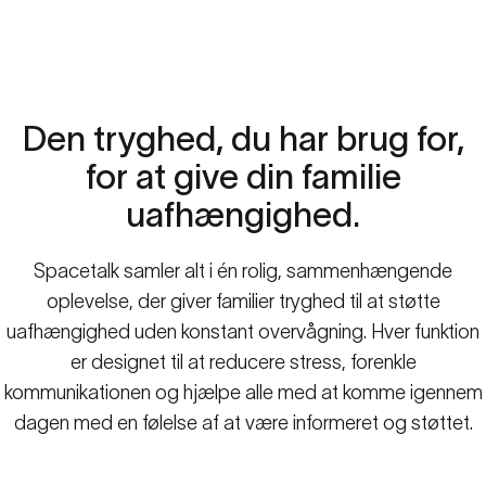
jeg
ikke
længere
komme
alt
for
tidligt
og
vente
på
en
parkeringsplads!”
Steve, far til en teenage-søn
Side 1
Side 2
Side 3
Side 4
Side 5
Den
tryghed,
du
har
brug
for,
for
at
give
din
familie
uafhængighed.
Spacetalk samler alt i én rolig, sammenhængende
oplevelse, der giver familier tryghed til at støtte
uafhængighed uden konstant overvågning. Hver funktion
er designet til at reducere stress, forenkle
kommunikationen og hjælpe alle med at komme igennem
dagen med en følelse af at være informeret og støttet.