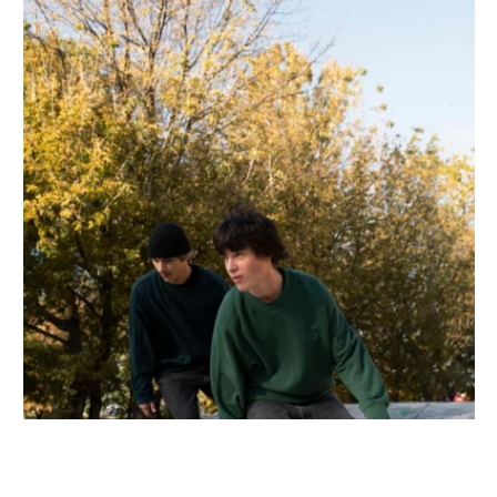
”Jeg
kan
se,
at
de
er
kommet
sikkert
frem,
og
hvornår
de
er
på
vej
hjem.
Nu
behøver