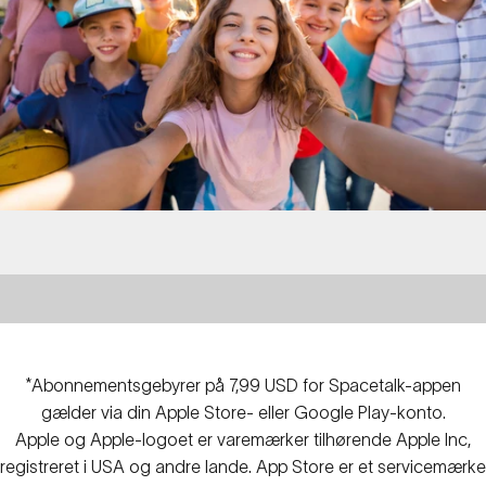
*Abonnementsgebyrer på 7,99 USD for Spacetalk-appen
gælder via din Apple Store- eller Google Play-konto.
Apple og Apple-logoet er varemærker tilhørende Apple Inc,
Gør
det
lidt
lettere
at
være
forælder.
registreret i USA og andre lande. App Store er et servicemærke