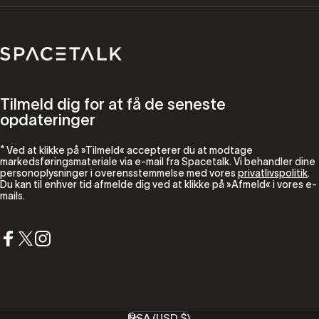
Spacetalk
Tilmeld dig for at få de seneste
opdateringer
* Ved at klikke på »Tilmeld« accepterer du at modtage
markedsføringsmateriale via e-mail fra Spacetalk. Vi behandler dine
personoplysninger i overensstemmelse med vores
privatlivspolitik
.
Du kan til enhver tid afmelde dig ved at klikke på »Afmeld« i vores e-
mails.
Facebook
X (Twitter)
Instagram
USA (USD $)