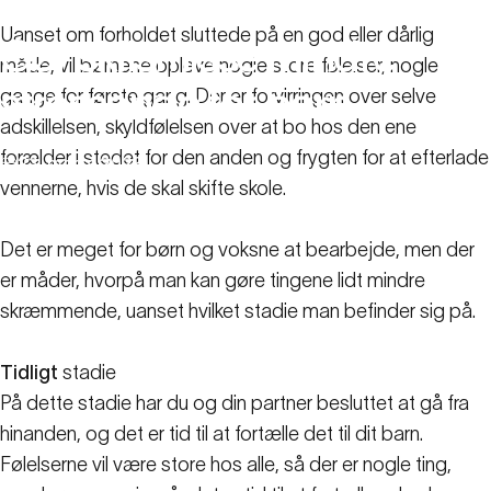
Uanset om forholdet sluttede på en god eller dårlig
Gør
skilsmisse
mindre
måde, vil børnene opleve nogle store følelser, nogle
stressende
for
børn
gange for første gang. Der er forvirringen over selve
adskillelsen, skyldfølelsen over at bo hos den ene
forælder i stedet for den anden og frygten for at efterlade
23. marts 2023
vennerne, hvis de skal skifte skole.
Familie-ressourcer
Gør skilsmisse mindre stressende for børn
Det er meget for børn og voksne at bearbejde, men der
er måder, hvorpå man kan gøre tingene lidt mindre
skræmmende, uanset hvilket stadie man befinder sig på.
Tidligt
stadie
På dette stadie har du og din partner besluttet at gå fra
hinanden, og det er tid til at fortælle det til dit barn.
Følelserne vil være store hos alle, så der er nogle ting,