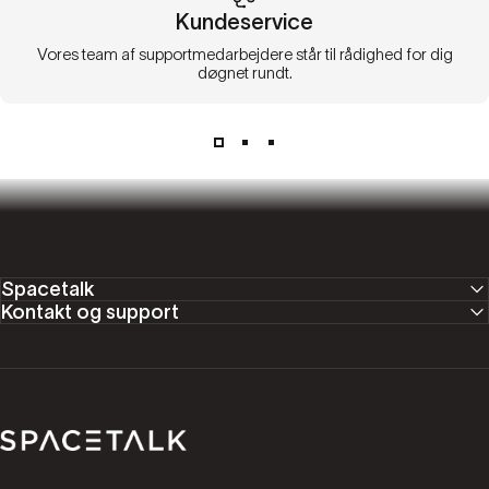
Kundeservice
Vores team af supportmedarbejdere står til rådighed for dig
døgnet rundt.
Spacetalk
Kontakt og support
Spacetalk