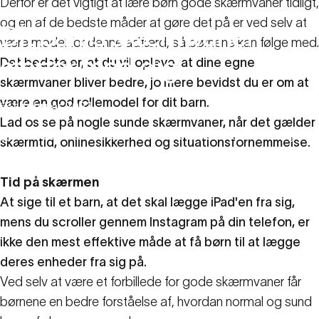
Derfor er det vigtigt at lære børn gode skærmvaner tidligt,
og en af de bedste måder at gøre det på er ved selv at
Dit
barns
skærmvaner
være model for denne adfærd, så børnene kan følge med.
starter
med
dig
Det bedste er, at du vil opleve, at dine egne
skærmvaner bliver bedre, jo mere bevidst du er om at
være en god rollemodel for dit barn.
1. februar 2023
Lad os
se på nogle sunde skærmvaner, når det gælder
Familie-ressourcer
Dit barns skærmvaner starter med dig
skærmtid, onlinesikkerhed og situationsfornemmelse.
Tid på skærmen
At sige til et barn, at det skal lægge iPad'en fra sig,
mens du scroller gennem Instagram på din telefon, er
ikke den mest effektive måde at få børn til at lægge
deres enheder fra sig på.
Ved selv at være et forbillede for gode skærmvaner får
børnene en bedre forståelse af, hvordan normal og sund