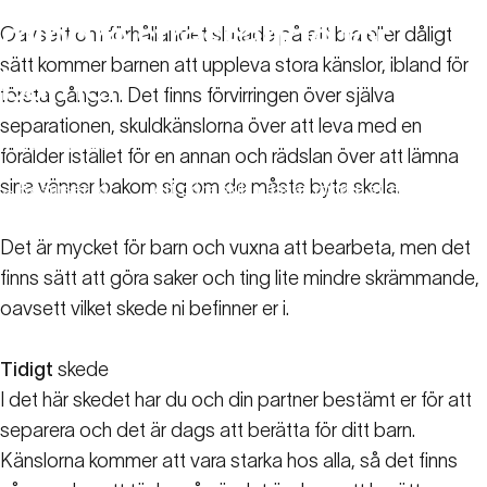
mindre
stressande
för
Oavsett om förhållandet slutade på ett bra eller dåligt
sätt kommer barnen att uppleva stora känslor, ibland för
barnen
första gången. Det finns förvirringen över själva
separationen, skuldkänslorna över att leva med en
23 mars 2023
förälder istället för en annan och rädslan över att lämna
sina vänner bakom sig om de måste byta skola.
Resurser för
Att göra skilsmässan mindre stressande för
familjer
barnen
Det är mycket för barn och vuxna att bearbeta, men det
finns sätt att göra saker och ting lite mindre skrämmande,
oavsett vilket skede ni befinner er i.
Tidigt
skede
I det här skedet har du och din partner bestämt er för att
separera och det är dags att berätta för ditt barn.
Känslorna kommer att vara starka hos alla, så det finns