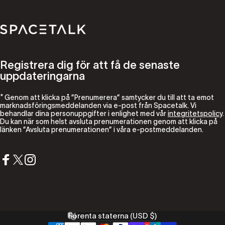
Spacetalk
Registrera dig för att få de senaste
uppdateringarna
* Genom att klicka på ”Prenumerera” samtycker du till att ta emot
marknadsföringsmeddelanden via e-post från Spacetalk. Vi
behandlar dina personuppgifter i enlighet med vår
integritetspolicy
.
Du kan när som helst avsluta prenumerationen genom att klicka på
länken ”Avsluta prenumerationen” i våra e-postmeddelanden.
Facebook
X (Twitter)
Instagram
Förenta staterna (USD $)
Land/region