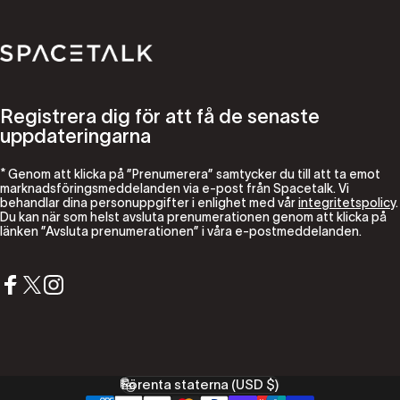
Spacetalk
Registrera dig för att få de senaste
uppdateringarna
* Genom att klicka på ”Prenumerera” samtycker du till att ta emot
marknadsföringsmeddelanden via e-post från Spacetalk. Vi
behandlar dina personuppgifter i enlighet med vår
integritetspolicy
.
Du kan när som helst avsluta prenumerationen genom att klicka på
länken ”Avsluta prenumerationen” i våra e-postmeddelanden.
Facebook
X (Twitter)
Instagram
Förenta staterna (USD $)
Land/region