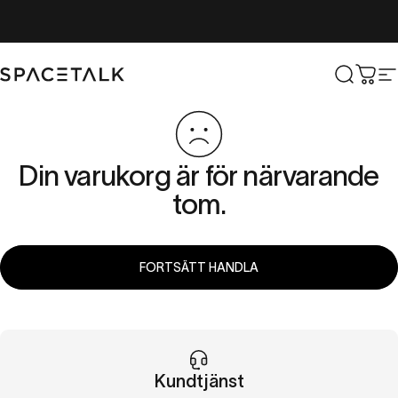
Hoppa till innehåll
Spacetalk
Sök
Vag
W
Din varukorg är för närvarande
tom.
FORTSÄTT HANDLA
Kundtjänst