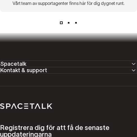
Vårt team av supportagenter finns här för dig dygnet runt.
Spacetalk
Kontakt & support
Spacetalk
Registrera dig för att få de senaste
uppdateringarna