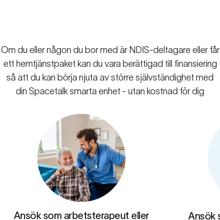
Om du eller någon du bor med är NDIS-deltagare eller får
ett hemtjänstpaket kan du vara berättigad till finansiering
Undersöka
finansieringsalternativ
för
så att du kan börja njuta av större självständighet med
NDIS
och
hemtjänstpaket
din Spacetalk smarta enhet - utan kostnad för dig
Ansök som arbetsterapeut eller
Ansök 