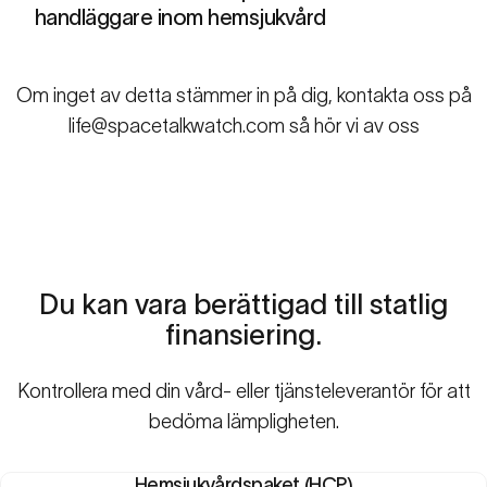
handläggare inom hemsjukvård
Om inget av detta stämmer in på dig, kontakta oss på
life@spacetalkwatch.com
så hör vi av oss
Du
kan
vara
berättigad
till
statlig
finansiering.
Kontrollera med din vård- eller tjänsteleverantör för att
bedöma lämpligheten.
Hemsjukvårdspaket (HCP)