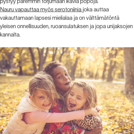
pystyy paremmin torjumaan ikäviä pöpöjä.
Nauru vapauttaa myös serotoniinia
joka auttaa
vakauttamaan lapsesi mielialaa ja on välttämätöntä
yleisen onnellisuuden, ruoansulatuksen ja jopa unijaksojen
kannalta.