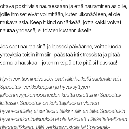
oltava positiivisia nauraessaan ja että nauraminen asioille,
joille ihmiset eivät voi mitään, kuten ulkonäölleen, ei ole
mukava asia. Keep it kind on tärkeää, jotta kaikki voivat
nauraa yhdessä, ei toisten kustannuksella.
Jos saat nauraa sinä ja lapsesi päiväänne, voitte luoda
yhteyksiä toisiin ihmisiin, päästää irti stressistä ja pitää
samalla hauskaa - joten miksipä ette pitäisi hauskaa!
Hyvinvointiominaisuudet ovat tällä hetkellä saatavilla vain
Spacetalk-verkkokaupan ja hyväksyttyjen
jälleenmyyjäkumppaneiden kautta ostettuihin Spacetalk-
laitteisiin. Spacetalk on kuluttajaluokan yleinen
hyvinvointilaite, ei sertifioitu lääkinnällinen laite. Spacetalkin
hyvinvointiominaisuuksia ei ole tarkoitettu lääketieteelliseen
diagnostiikkaan. Tällä verkkosivustolla tai Spacetalk-