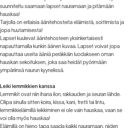
suunniteltu saamaan lapset nauramaan ja pitämään
hauskaa!
Tarjolla on erilaisia äänitehosteita eläimistä, soittimista ja
jopa huutamisesta!
Lapset kuulevat äänitehosteen yksinkertaisesti
napauttamalla kunkin äänen kuvaa. Lapset voivat jopa
napauttaa useita ääniä peräkkäin luodakseen oman
hauskan sekoituksen, joka saa heidät pyörimään
ympäriinsä naurun kyynelissä.
Leiki lemmikkien kanssa
Lemmikit ovat niin ihana ilon, rakkauden ja seuran lähde.
Olipa sinulla sitten koira, kissa, kani, fretti tai lintu,
lemmikkieläimillä leikkiminen ei ole vain hauskaa, vaan se
voi olla myös hauskaa!
Eläimillä on hieno tapa saada kaikki nauramaan, niiden