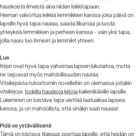
hauskoista ilmeistä aina niiden leikkitapaan.
Hieman valvottua leikkiä lemmikkien kanssa joka päivä on
lapsille hyvä tapa nauraa, saada liikuntaa ja luoda
yhteyksiä lemmikkien ja perheen kanssa - vain yksi tapa,
jolla nauru tuo ihmiset ja lemmikit yhteen.
Lue
Kirjat ovat hyvä tapa vahvistaa lapsen lukutaitoa, mutta
ne tarjoavat myös mahdollisuuden nauraa.
Vitsikirjoista hulvattomiin novelleihin on olemassa joitakin
vitsikirjoja.
todella hauskoja kirjoja
kaikenikäisille lapsille.
Lukeminen on loistava tapa viettää laatuaikaa lapsesi
kanssa, ja on mahdollista, että sinäkin saat nauraa!
Pidä se ystävällisenä
Tämä on loistava tilaisuus opettaa lapsille, että heidän on