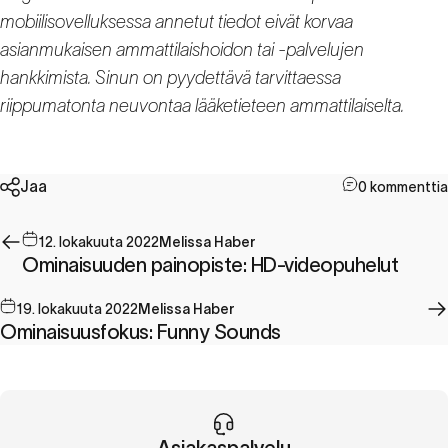
mobiilisovelluksessa annetut tiedot eivät korvaa
asianmukaisen ammattilaishoidon tai -palvelujen
hankkimista. Sinun on pyydettävä tarvittaessa
riippumatonta neuvontaa lääketieteen ammattilaiselta.
Jaa
0 kommenttia
12. lokakuuta 2022
Melissa Haber
Ominaisuuden painopiste: HD-videopuhelut
19. lokakuuta 2022
Melissa Haber
Ominaisuusfokus: Funny Sounds
Asiakaspalvelu