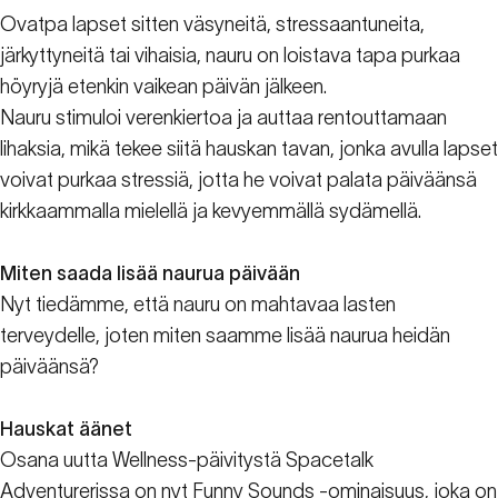
Ovatpa lapset sitten väsyneitä, stressaantuneita,
järkyttyneitä tai vihaisia, nauru on loistava tapa purkaa
höyryjä etenkin vaikean päivän jälkeen.
Nauru stimuloi verenkiertoa ja auttaa rentouttamaan
lihaksia, mikä tekee siitä hauskan tavan, jonka avulla lapset
voivat purkaa stressiä, jotta he voivat palata päiväänsä
kirkkaammalla mielellä ja kevyemmällä sydämellä.
Miten saada lisää naurua päivään
Nyt tiedämme, että nauru on mahtavaa lasten
terveydelle, joten miten saamme lisää naurua heidän
päiväänsä?
Hauskat äänet
Osana uutta Wellness-päivitystä Spacetalk
Adventurerissa on nyt Funny Sounds -ominaisuus, joka on