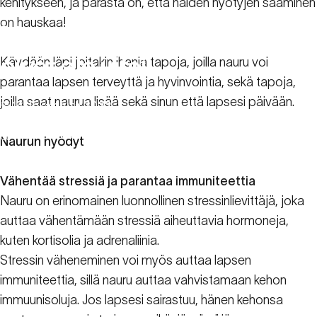
kehitykseen, ja parasta on, että näiden hyötyjen saaminen
on hauskaa!
Naurun
terveyshyödyt
eivät
ole
vitsi!
Käydään läpi joitakin ihania tapoja, joilla nauru voi
parantaa lapsen terveyttä ja hyvinvointia, sekä tapoja,
joilla saat naurua lisää sekä sinun että lapsesi päivään.
14. lokakuuta 2022
Perheen resurssit
Naurun terveyshyödyt eivät ole vitsi!
Naurun hyödyt
Vähentää stressiä ja parantaa immuniteettia
Nauru on erinomainen luonnollinen stressinlievittäjä, joka
auttaa vähentämään stressiä aiheuttavia hormoneja,
kuten kortisolia ja adrenaliinia.
Stressin väheneminen voi myös auttaa lapsen
immuniteettia, sillä nauru auttaa vahvistamaan kehon
immuunisoluja. Jos lapsesi sairastuu, hänen kehonsa