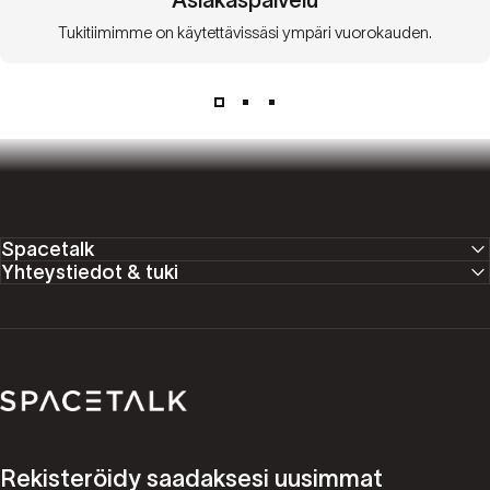
Tukitiimimme on käytettävissäsi ympäri vuorokauden.
Spacetalk
Yhteystiedot & tuki
Spacetalk
Rekisteröidy saadaksesi uusimmat