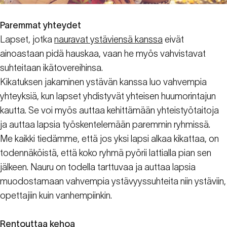
Paremmat yhteydet
Lapset, jotka
nauravat ystäviensä kanssa
eivät
ainoastaan pidä hauskaa, vaan he myös vahvistavat
suhteitaan ikätovereihinsa.
Kikatuksen jakaminen ystävän kanssa luo vahvempia
yhteyksiä, kun lapset yhdistyvät yhteisen huumorintajun
kautta. Se voi myös auttaa kehittämään yhteistyötaitoja
ja auttaa lapsia työskentelemään paremmin ryhmissä.
Me kaikki tiedämme, että jos yksi lapsi alkaa kikattaa, on
todennäköistä, että koko ryhmä pyörii lattialla pian sen
jälkeen. Nauru on todella tarttuvaa ja auttaa lapsia
muodostamaan vahvempia ystävyyssuhteita niin ystäviin,
opettajiin kuin vanhempiinkin.
Rentouttaa kehoa