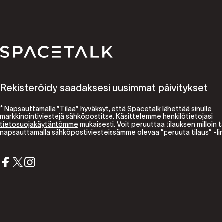
Spacetalk
Rekisteröidy saadaksesi uusimmat päivitykset
* Napsauttamalla ”Tilaa” hyväksyt, että Spacetalk lähettää sinulle
markkinointiviestejä sähköpostitse. Käsittelemme henkilötietojasi
tietosuojakäytäntömme
mukaisesti. Voit peruuttaa tilauksen milloin 
napsauttamalla sähköpostiviesteissämme olevaa ”peruuta tilaus” -lin
Facebook
X (Twitter)
Instagram