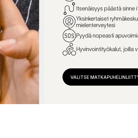
Itsenäisyys päästä sinne i
Yksinkertaiset ryhmäkeskus
mielenterveytesi
Pyydä nopeasti apuvoimia,
Hyvinvointityökalut, joilla 
VALITSE MATKAPUHELINLIIT