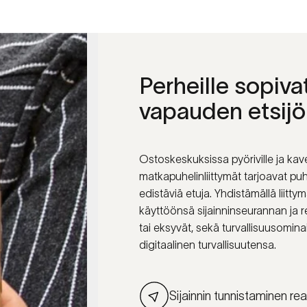
Perheille
sopiva
vapauden
etsijö
Ostoskeskuksissa pyöriville ja kave
matkapuhelinliittymät tarjoavat puh
edistäviä etuja. Yhdistämällä lii
käyttöönsä sijainninseurannan ja re
tai eksyvät, sekä turvallisuusomina
digitaalinen turvallisuutensa.
Sijainnin tunnistaminen reaal