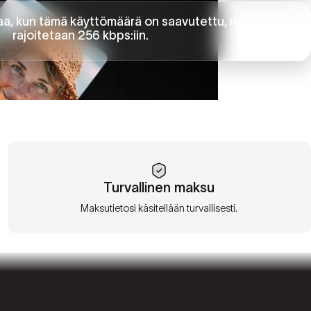
a, kun tämä käyttömäärä on saavutettu, nopeus
rajoitetaan 256 kbps:iin.
Turvallinen maksu
Maksutietosi käsitellään turvallisesti.