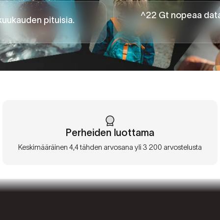
^22 Gt nopeaa data
kuukauden pituisia.
Perheiden luottama
Keskimääräinen 4,4 tähden arvosana yli 3 200 arvostelusta