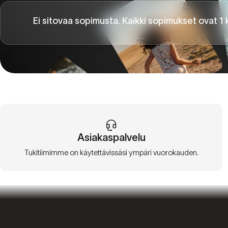
Ei sitovaa sopimusta. Kaikki sopimukset ovat 1 
Asiakaspalvelu
Tukitiimimme on käytettävissäsi ympäri vuorokauden.