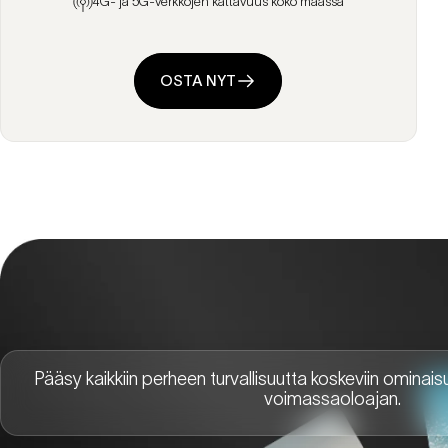
4G- ja 5G-verkkojen kattavuus koko maassa
OSTA NYT
Pääsy kaikkiin perheen turvallisuutta koskeviin ominai
voimassaoloajan.