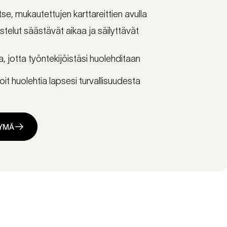
tse, mukautettujen karttareittien avulla
telut säästävät aikaa ja säilyttävät
 jotta työntekijöistäsi huolehditaan
voit huolehtia lapsesi turvallisuudesta
TYMÄ