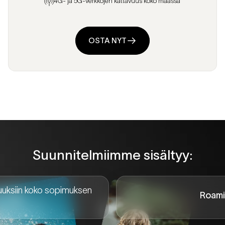
4G- ja 5G-verkkojen kattavuus koko maassa
OSTA NYT
Suunnitelmiimme sisältyy:
suuksiin koko sopimuksen
Roami