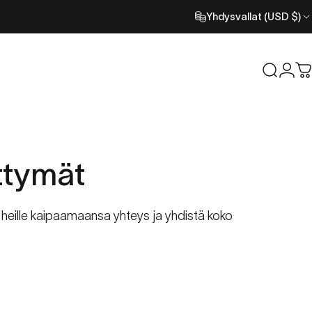
Yhdysvallat (USD $)
Etsi
Kirj
O
ttymät
a heille kaipaamaansa yhteys ja yhdistä koko