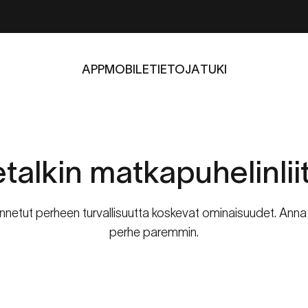
APP
MOBILE
TIETOJA
TUKI
APP
MOBILE
TIETOJA
TUKI
talkin
matkapuhelinlii
rakennetut perheen turvallisuutta koskevat ominaisuudet. Ann
perhe paremmin.