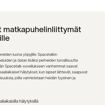
t
matkapuhelinliittymät
ille
reiden luona yöpyjille: Spacetalkin
eluiden ja datan lisäksi perheiden turvallisuutta
ttymän Spacetalk-sovellukseen vanhemmat saavat
aaliaikaiset hälytykset, kun lapset lähtevät, saapuvat
isuuksia, joilla varmistetaan heidän fyysinen ja
iaikaisilla hälytyksillä