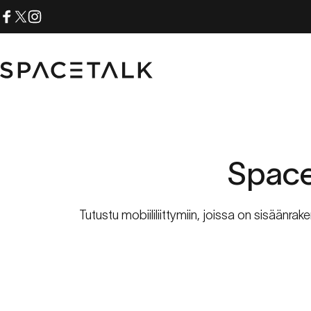
Siirry sisältöön
Facebook
X (Twitter)
Instagram
Spacetalk
Space
Tutustu mobiililiittymiin, joissa on sisään