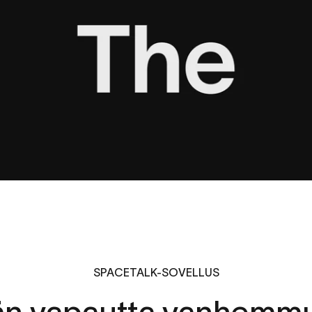
SPACETALK-SOVELLUS
än
vapautta
vanhemmu