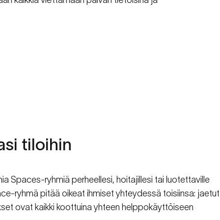
asi
tiloihin
a Spaces-ryhmiä perheellesi, hoitajillesi tai luotettaville
ace-ryhmä pitää oikeat ihmiset yhteydessä toisiinsa: jaetut
itukset ovat kaikki koottuina yhteen helppokäyttöiseen