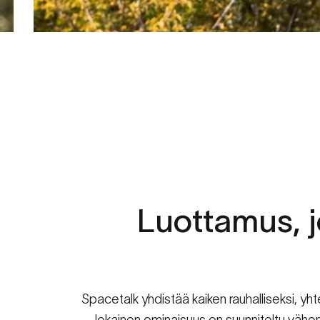
”Näen,
että
he
ovat
saapune
perille
ja
milloin
he
ovat
palu
tarvitse
saapua
liian
aikaisin
parkkipaikalla!”
Steve, teini-ikäisen pojan isä
Luottamus,
Spacetalk yhdistää kaiken rauhalliseksi, yh
Jokainen ominaisuus on suunniteltu vähen