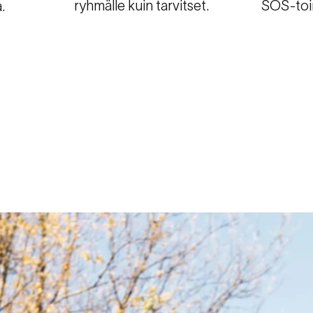
ryhmälle kuin tarvitset.
SOS-toi
.