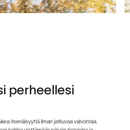
i
perheellesi
ukea itsenäisyyttä ilman jatkuvaa valvontaa.
n kaikkia viettämään päivän tietoisina ja