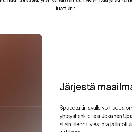
tuettuina.
Järjestä
maailm
Spacetalkin avulla voit luoda omi
yhteyshenkilöillesi. Jokainen Sp
sijaintitiedot, viestintä ja ilmo