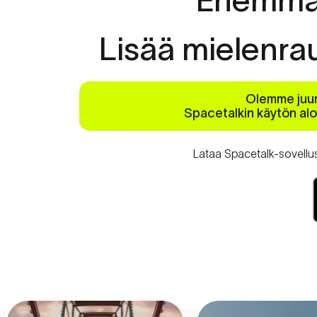
Lisää
mielenra
Olemme juur
Spacetalkin käytön alo
Lataa Spacetalk-sovellus 