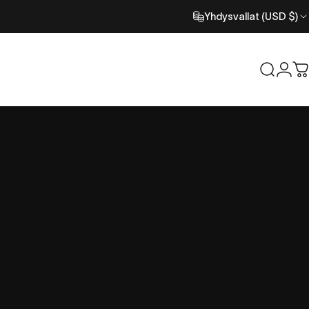
Yhdysvallat (USD $)
Etsi
Kirj
O