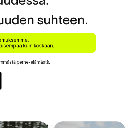
suuden
suhteen.
okemuksemme.
raisempaa kuin koskaan.
viimmästä perhe-elämästä.