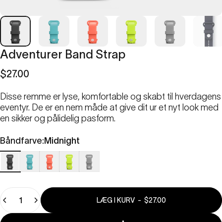
Adventurer
Band
Strap
$27.00
Disse remme er lyse, komfortable og skabt til hverdagens
eventyr. De er en nem måde at give dit ur et nyt look med
en sikker og pålidelig pasform.
Båndets farve
Båndfarve:
Midnight
Midnat
Ocean
Koral
Kalk
Cloud
Mængde
LÆG I KURV
-
$27.00