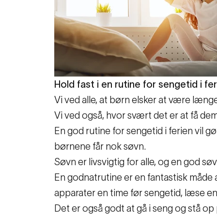
Hold fast i en rutine for sengetid i fe
Vi ved alle, at børn elsker at være læn
Vi ved også, hvor svært det er at få dem u
En god rutine for sengetid i ferien vil g
børnene får nok søvn.
Søvn er livsvigtig for alle, og en god sø
En godnatrutine er en fantastisk måde 
apparater en time før sengetid, læse en
Det er også godt at gå i seng og stå o