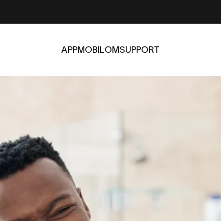
APP
MOBIL
OM
SUPPORT
APP
MOBIL
OM
SUPPORT