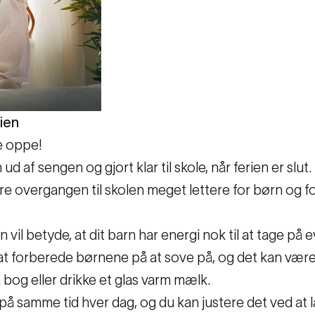
rien
ge oppe!
d af sengen og gjort klar til skole, når ferien er slut.
øre overgangen til skolen meget lettere for børn og for
vn vil betyde, at dit barn har energi nok til at tage på
at forberede børnene på at sove på, og det kan være
 bog eller drikke et glas varm mælk.
p på samme tid hver dag, og du kan justere det ved a