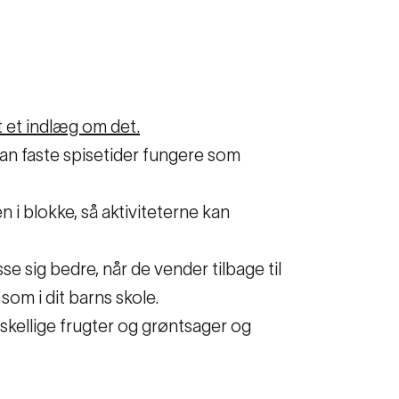
et et indlæg om det.
n faste spisetider fungere som
n i blokke, så aktiviteterne kan
e sig bedre, når de vender tilbage til
som i dit barns skole.
rskellige frugter og grøntsager og