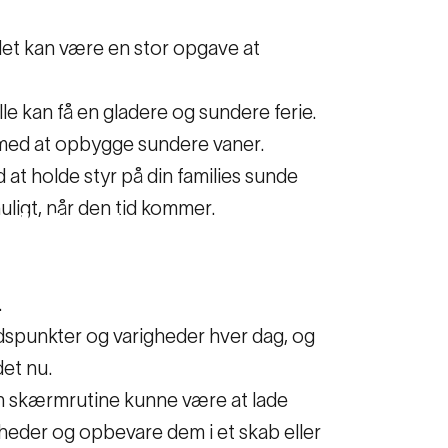
g det kan være en stor opgave at
alle kan få en gladere og sundere ferie.
 med at opbygge sundere vaner.
 at holde styr på din families sunde
muligt, når den tid kommer.
d
ferie
.
idspunkter og varigheder hver dag, og
det nu.
 en skærmrutine kunne være at lade
heder og opbevare dem i et skab eller