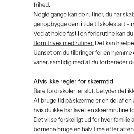
frihed.
Nogle gange kan de rutiner, du har skabt
genopbygge dem i tide til skolestart - 
Ved at holde fast i en ferierutine kan du
Børn trives med rutiner.
Det kan hjælpe
30. november 20
Uanset om du tilbringer ferien hjemme el
vaner, samtidig med at du forbereder dig
Sund
Afvis ikke regler for skærmtid
Bare fordi skolen er slut, betyder det ik
Familie-ressourc
At bruge tid på skærme er en del af en
hvis du ikke har lavet en skærmrutine fo
Det vil se forskelligt ud for hver fami
børnene bruge en halv time efter afte