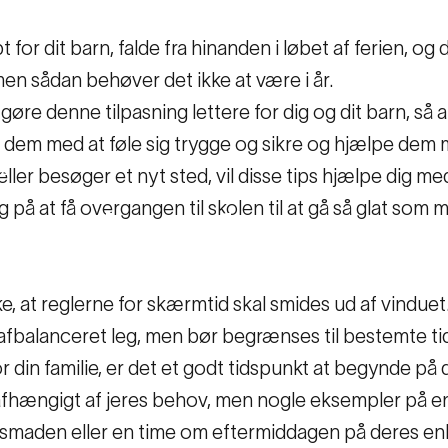
 for dit barn, falde fra hinanden i løbet af ferien, o
men sådan behøver det ikke at være i år.
 gøre denne tilpasning lettere for dig og dit barn, så 
 dem med at føle sig trygge og sikre og hjælpe dem
22
ler besøger et nyt sted, vil disse tips hjælpe dig med
 på at få overgangen til skolen til at gå så glat som 
e
rutiner
for
en
go
ke, at reglerne for skærmtid skal smides ud af vinduet
er
Sunde rutiner for en god ferie
 afbalanceret leg, men bør begrænses til bestemte t
r din familie, er det et godt tidspunkt at begynde på 
lie afhængigt af jeres behov, men nogle eksempler på
nsmaden eller en time om eftermiddagen på deres en