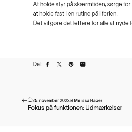
At holde styr på skærmtiden, sørge for 
at holde fast i en rutine på i ferien.
Det vil gøre det lettere for alle at nyde
Del:
Del på Facebook
Del på X
Pin på Pinterest
Del via e-mail
25. november 2022
af
Melissa Haber
Fokus på funktionen: Udmærkelser