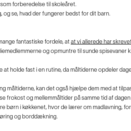
 som forberedelse til skoleåret.
, og se, hvad der fungerer bedst for dit barn.
mange fantastiske fordele, at
at vi allerede har skrev
liemedlemmerne og opmuntre til sunde spisevaner ka
e at holde fast i en rutine, da måltiderne opdeler dage
g måltiderne, kan det også hjælpe dem med at tilpass
pise frokost og mellemmåltider på samme tid af dagen 
ere børn i køkkenet, hvor de lærer om madlavning, fo
gøring og borddækning.