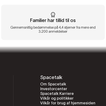
Familier har tillid til os
Gennemsnitlig bedømmelse på 4,4 stjerner fra mere end
3.200 anmeldelser
Spacetalk
Om Spacetalk
Investorcenter
Spacetalk Karriere
Vilkår og politikker
Vilkår for brug af hjemmesiden