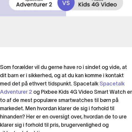
Som forælder vil du gerne have ro i sindet og vide, at
dit barn er i sikkerhed, og at du kan komme i kontakt
med det på ethvert tidspunkt. Spacetalk
Spacetalk
Adventurer 2
og Pixbee Kids 4G Video Smart Watch er
Spacetalk
Adventurer
2
vs
to af de mest populære smartwatches til børn på
Pixbee
Kids
4G
Video
markedet. Men hvordan klarer de sig i forhold til
hinanden? Her er en oversigt over, hvordan de to ure
Smart
Watch
-
klarer sig i forhold til pris, brugervenlighed og