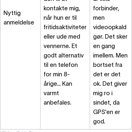
kontakte mig,
forbinder,
Nyttig
når hun er til
men
anmeldelse
fritidsaktiviteter
videoopkald
eller ude med
gør. Det sker
vennerne. Et
en gang
godt alternativ
imellem. Men
til en telefon
bortset fra
for min 8-
det er det
årige... Kan
ok. Det giver
varmt
mig ro i
anbefales.
sindet, da
GPS'en er
god.