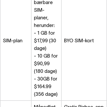
bærbare
SIM-
planer,
herunder:
- 1 GB for
SIM-plan
$17,99 (30
BYO SIM-kort
dage)
- 10 GB for
$90,99
(180 dage)
- 30GB for
$164.99
(356 dage)
Månedligt
Gratis Pixbee-app