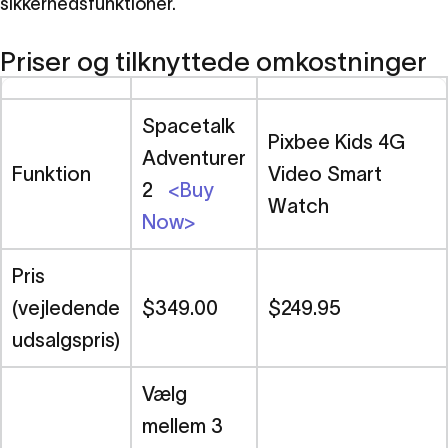
sikkerhedsfunktioner.
Sammenligning
af
pris,
funktioner
og
sikkerhed
Priser og tilknyttede omkostninger
9. april 2024
Spacetalk
Pixbee Kids 4G
Adventurer
Spacetalk Adventurer 2 vs Pixbee Kids 4G Video
Familie-
Funktion
Video Smart
Smart Watch - Sammenligning af pris, funktioner
ressourcer
2
<Buy
og sikkerhed
Watch
Now>
Pris
(vejledende
$349.00
$249.95
udsalgspris)
Vælg
mellem 3