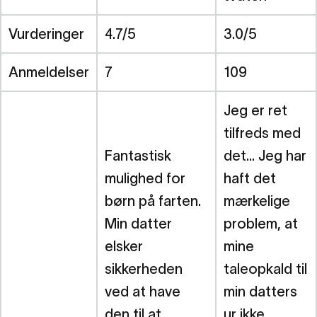
Vurderinger
4.7/5
3.0/5
Anmeldelser
7
109
Jeg er ret
tilfreds med
Fantastisk
det... Jeg har
mulighed for
haft det
børn på farten.
mærkelige
Min datter
problem, at
elsker
mine
sikkerheden
taleopkald til
ved at have
min datters
den til at
ur ikke