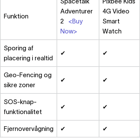
Spacetalk
Pixbee Kids
Adventurer
4G Video
Funktion
2
<Buy
Smart
Now>
Watch
Sporing af
✔
✔
placering i realtid
Geo-Fencing og
✔
✔
sikre zoner
SOS-knap-
✔
✔
funktionalitet
Fjernovervågning
✔
✔