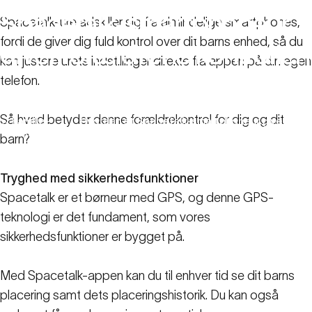
Spacetalk-smartphoneur
Spacetalk-ure adskiller sig fra almindelige smartphones,
fordi de giver dig fuld kontrol over dit barns enhed, så du
giver
forældrene
kontrollen
kan justere urets indstillinger direkte fra appen på din egen
telefon.
16. juni 2022
Så hvad betyder denne forældrekontrol for dig og dit
Familie-
Hvordan et Spacetalk-smartphoneur giver
ressourcer
forældrene kontrollen
barn?
Tryghed med sikkerhedsfunktioner
Spacetalk er et børneur med GPS, og denne GPS-
teknologi er det fundament, som vores
sikkerhedsfunktioner er bygget på.
Med Spacetalk-appen kan du til enhver tid se dit barns
placering samt dets placeringshistorik. Du kan også