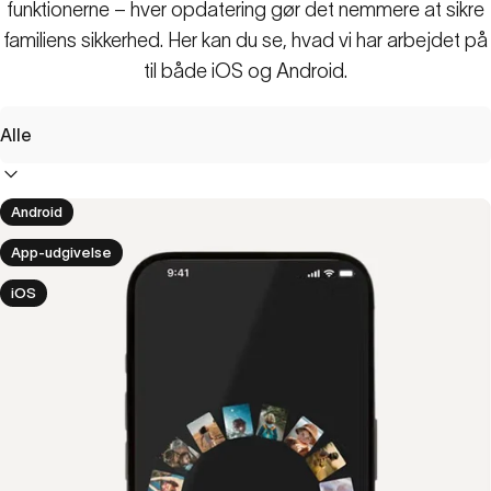
funktionerne – hver opdatering gør det nemmere at sikre
familiens sikkerhed. Her kan du se, hvad vi har arbejdet på
til både iOS og Android.
Filter
Android
App-udgivelse
iOS