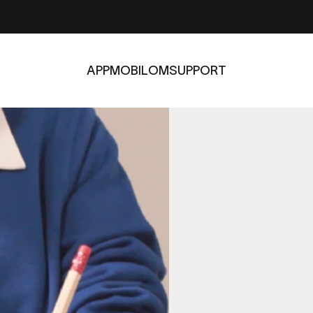
APP
MOBIL
OM
SUPPORT
APP
MOBIL
OM
SUPPORT