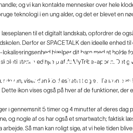
 handle; og vi kan kontakte mennesker over hele klod
at bruge teknologi i en ung alder, og det er blevet e
læseplanen til et digitalt landskab, opfordrer de ogs
undskolen. Derfor er SPACETALK den ideelle enhed til 
-lokaliseringsenhed hjælper dit barn med at holde f
rn
i
at
SPACETAL
 skoletilstand ved hjælp af AllMyTribe-appen. Det giv
med
School
Mode
urskiven, viser den klokkeslættet og et lille ikon bes
Dette ikon vises også på hver af de funktioner, der er
at SPACETALKE i timerne - med School Mode
er i gennemsnit 5 timer og 4 minutter af deres dag på
, og nogle af os har også et smartwatch; faktisk læse
ra arbejde. Så man kan roligt sige, at vi hele tiden blive