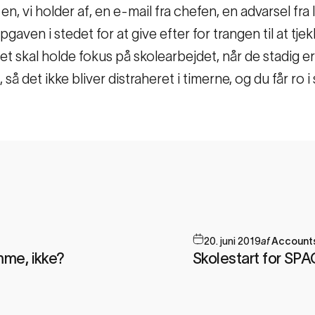
en, vi holder af, en e-mail fra chefen, en advarsel fr
gaven i stedet for at give efter for trangen til at tj
get skal holde fokus på skolearbejdet, når de stadig er
så det ikke bliver distraheret i timerne, og du får ro i 
20. juni 2019
af
Accoun
me, ikke?
Skolestart for SPA