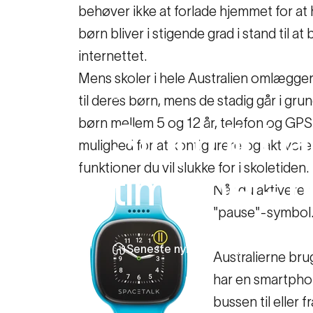
behøver ikke at forlade hjemmet for at
børn bliver i stigende grad i stand til 
internettet.
Mens skoler i hele Australien omlægger 
14. juni 2019
til deres børn, mens de stadig går i gr
børn mellem 5 og 12 år, telefon og GPS
Stop
dit
ba
mulighed for at konfigurere og aktivere
funktioner du vil slukke for i skoletiden.
timerne
-
Når du aktiverer 
"pause"-symbol. 
Seneste nyheder
Stop dit barn i 
Australierne brug
har en smartphone
bussen til eller f