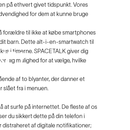
en på ethvert givet tidspunkt. Vores
n nødvendighed for dem at kunne bruge
å forældre til ikke at købe smartphones
dit barn. Dette alt-i-en-smartwatch til
okus i timerne. SPACETALK giver dig
KE
i
er dig mulighed for at vælge, hvilke
tående af to blyanter, der danner et
 slået fra i menuen.
 at surfe på internettet. De fleste af os
r du sikkert dette på din telefon i
r distraheret af digitale notifikationer;