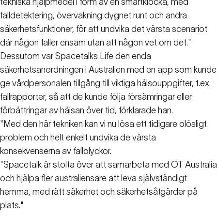
tekniska hjälpmedel i form av en smartklocka, med
falldetektering, övervakning dygnet runt och andra
säkerhetsfunktioner, för att undvika det värsta scenariot
där någon faller ensam utan att någon vet om det."
Dessutom var Spacetalks Life den enda
säkerhetsanordningen i Australien med en app som kunde
ge vårdpersonalen tillgång till viktiga hälsouppgifter, t.ex.
fallrapporter, så att de kunde följa försämringar eller
förbättringar av hälsan över tid, förklarade han.
"Med den här tekniken kan vi nu lösa ett tidigare olösligt
problem och helt enkelt undvika de värsta
konsekvenserna av fallolyckor.
"Spacetalk är stolta över att samarbeta med OT Australia
och hjälpa fler australiensare att leva självständigt
hemma, med rätt säkerhet och säkerhetsåtgärder på
plats."