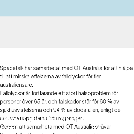
Spacetalk har samarbetat med OT Australia för att hjälpa
till att minska effekterna av fallolyckor för fler
australiensare.
Fallolyckor är fortfarande ett stort hälsoproblem för
personer över 65 år,
och fallskador står för 60 % av
sjukhusvistelserna och 94 % av dödsfallen, enligt de
Nytt
partnerskap
mellan
senaste uppgifterna från regeringen
.
Genom att samarbeta med OT Australia strävar
OT
och
Australien
för
att