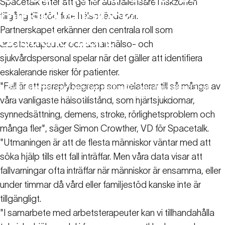
Spacetalk efter att ge fler australiensare i riskzonen
minska
fallolyckor
för
äldre
tillgång till stöd före hälsohändelser.
Partnerskapet erkänner den centrala roll som
australiensare
arbetsterapeuter och annan hälso- och
sjukvårdspersonal spelar när det gäller att identifiera
25 mars 2024
eskalerande risker för patienter.
"Fall är ett paraplybegrepp som relaterar till så många av
Senaste
Nytt partnerskap mellan OT och Australien för att
nytt
minska fallolyckor för äldre australiensare
våra vanligaste hälsotillstånd, som hjärtsjukdomar,
synnedsättning, demens, stroke, rörlighetsproblem och
många fler", säger Simon Crowther, VD för Spacetalk.
"Utmaningen är att de flesta människor väntar med att
söka hjälp tills ett fall inträffar. Men våra data visar att
fallvarningar ofta inträffar när människor är ensamma, eller
under timmar då vård eller familjestöd kanske inte är
tillgängligt.
"I samarbete med arbetsterapeuter kan vi tillhandahålla