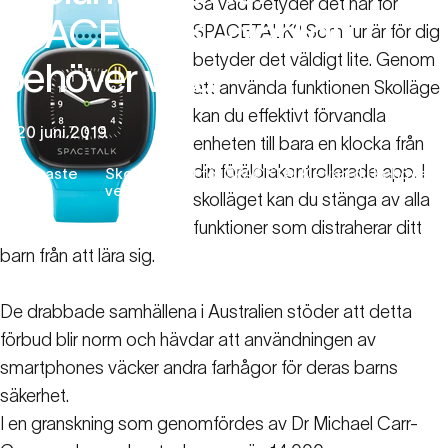
Så vad betyder det här för
SPACETALK
-
vad
du
SPACETALK? Som tur är för dig
betyder det väldigt lite. Genom
behöver
veta
att använda funktionen Skolläge
kan du effektivt förvandla
20 juni 2019
enheten till bara en klocka från
din föräldrakontrollerade app. I
Senaste
Skolan är slut för SPACETALK - vad du behöver
nytt
veta
skolläget kan du stänga av alla
funktioner som distraherar ditt
barn från att lära sig.
De drabbade samhällena i Australien stöder att detta
förbud blir norm och hävdar att användningen av
smartphones väcker andra farhågor för deras barns
säkerhet.
I en granskning som genomfördes av Dr Michael Carr-