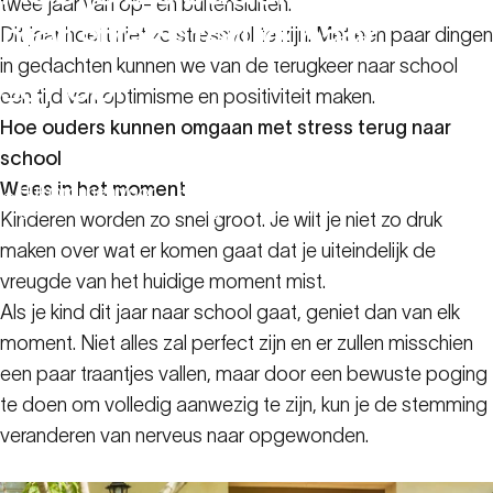
twee jaar van op- en buitensluiten.
met
stress
terug
naar
Dit jaar hoeft niet zo stressvol te zijn. Met een paar dingen
in gedachten kunnen we van de terugkeer naar school
school
een tijd van optimisme en positiviteit maken.
Hoe ouders kunnen omgaan met stress terug naar
18 januari 2023
school
Wees in het moment
Hulpbronnen voor
Hoe je als ouder omgaat met stress
gezinnen
terug naar school
Kinderen worden zo snel groot. Je wilt je niet zo druk
maken over wat er komen gaat dat je uiteindelijk de
vreugde van het huidige moment mist.
Als je kind dit jaar naar school gaat, geniet dan van elk
moment. Niet alles zal perfect zijn en er zullen misschien
een paar traantjes vallen, maar door een bewuste poging
te doen om volledig aanwezig te zijn, kun je de stemming
veranderen van nerveus naar opgewonden.