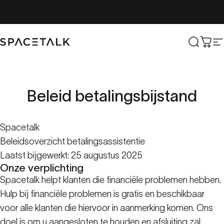
Overslaan naar inhoud
Spacetalk
Zoek o
Win
S
Beleid
betalingsbijstand
Spacetalk
Beleidsoverzicht betalingsassistentie
Laatst bijgewerkt: 25 augustus 2025
Onze verplichting
Spacetalk helpt klanten die financiële problemen hebben.
Hulp bij financiële problemen is gratis en beschikbaar
voor alle klanten die hiervoor in aanmerking komen. Ons
doel is om u aangesloten te houden en afsluiting zal