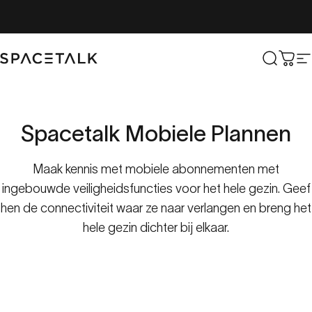
Overslaan naar inhoud
Spacetalk
Zoek o
Win
S
Spacetalk
Mobiele
Plannen
Maak kennis met mobiele abonnementen met
ingebouwde veiligheidsfuncties voor het hele gezin. Geef
hen de connectiviteit waar ze naar verlangen en breng het
hele gezin dichter bij elkaar.