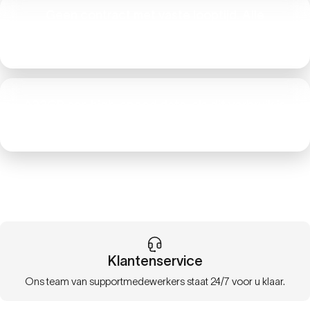
Geen contract met vaste looptijd. Alle
abonnementen zijn doorlopende contracten van
1 maand.
^22GB aan high-speed data, als dit verbruik is
bereikt, wordt de snelheid beperkt tot 256 kbps.
Klantenservice
Ons team van supportmedewerkers staat 24/7 voor u klaar.