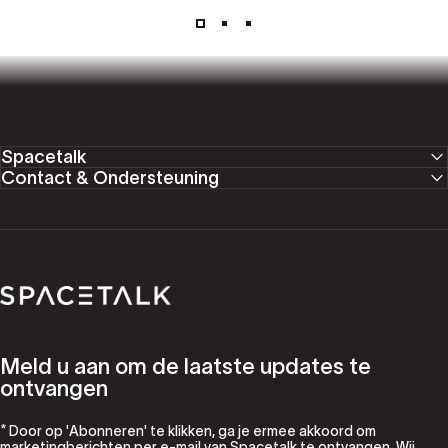
Spacetalk
Contact & Ondersteuning
Spacetalk
Meld u aan om de laatste updates te
ontvangen
* Door op 'Abonneren' te klikken, ga je ermee akkoord om
marketingberichten per e-mail van Spacetalk te ontvangen. Wij