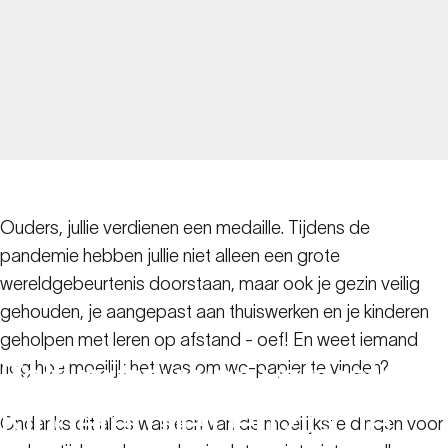
Ouders, jullie verdienen een medaille. Tijdens de
pandemie hebben jullie niet alleen een grote
wereldgebeurtenis doorstaan, maar ook je gezin veilig
gehouden, je aangepast aan thuiswerken en je kinderen
geholpen met leren op afstand - oef! En weet iemand
Zelfvertrouwen
vergroten:
nog hoe moeilijk het was om wc-papier te vinden?
Kinderen
helpen
zich
te
Ondanks dit alles was een van de moeilijkste dingen voor