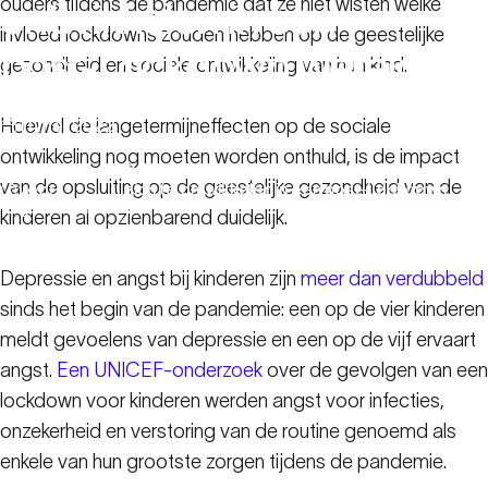
ouders tijdens de pandemie dat ze niet wisten welke
ontwikkelen
in
een
invloed lockdowns zouden hebben op de geestelijke
post-Lockdown
wereld
gezondheid en sociale ontwikkeling van hun kind.
Hoewel de langetermijneffecten op de sociale
11 mei 2022
ontwikkeling nog moeten worden onthuld, is de impact
Hulpbronnen
Zelfvertrouwen vergroten: Kinderen helpen
van de opsluiting op de geestelijke gezondheid van de
voor
zich te ontwikkelen in een post-Lockdown
gezinnen
wereld
kinderen al opzienbarend duidelijk.
Depressie en angst bij kinderen zijn
meer dan verdubbeld
sinds het begin van de pandemie: een op de vier kinderen
meldt gevoelens van depressie en een op de vijf ervaart
angst.
Een UNICEF-onderzoek
over de gevolgen van een
lockdown voor kinderen werden angst voor infecties,
onzekerheid en verstoring van de routine genoemd als
enkele van hun grootste zorgen tijdens de pandemie.