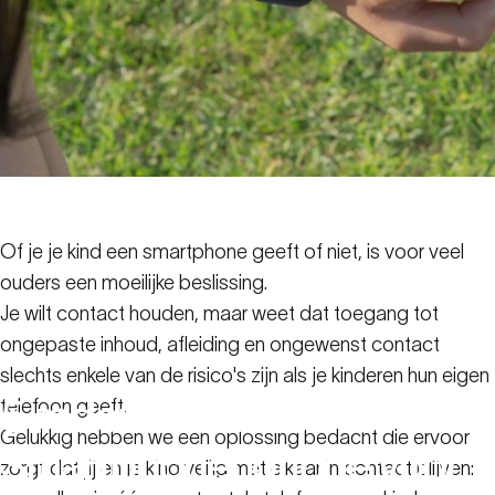
Of je je kind een smartphone geeft of niet, is voor veel
ouders een moeilijke beslissing.
Je wilt contact houden, maar weet dat toegang tot
ongepaste inhoud, afleiding en ongewenst contact
slechts enkele van de risico's zijn als je kinderen hun eigen
5
redenen
waarom
een
telefoon geeft.
Gelukkig hebben we een oplossing bedacht die ervoor
Smartphonehorloge
voor
zorgt dat jij en je kind veilig met elkaar in contact blijven: