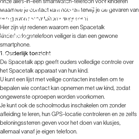
onze alles-in-één smartwatch-telefoon voor kinderen
kinderen
veiliger
is
dan
waarmee je contact kunt houden terwijl je de gevaren van
een
gewone
telefoon
een gewone smartphone wegneemt.
Hier zijn vijf redenen waarom een Spacetalk
kinderhorlogetelefoon veiliger is dan een gewone
14 april 2022
smartphone.
Hulpbronnen
5 redenen waarom een Smartphonehorloge
1. Ouderlijk toezicht
voor
voor kinderen veiliger is dan een gewone
gezinnen
telefoon
De Spacetalk app geeft ouders volledige controle over
het Spacetalk apparaat van hun kind.
U kunt een lijst met veilige contacten instellen om te
bepalen wie contact kan opnemen met uw kind, zodat
ongewenste oproepen worden voorkomen.
Je kunt ook de schoolmodus inschakelen om zonder
afleiding te leren, hun GPS-locatie controleren en ze zelfs
beloningssterren geven voor het doen van klusjes,
allemaal vanaf je eigen telefoon.