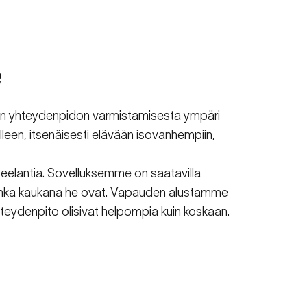
lisella
e
lisen yhteydenpidon varmistamisesta ympäri
leen, itsenäisesti elävään isovanhempiin,
Seelantia. Sovelluksemme on saatavilla
kuinka kaukana he ovat. Vapauden alustamme
yhteydenpito olisivat helpompia kuin koskaan.