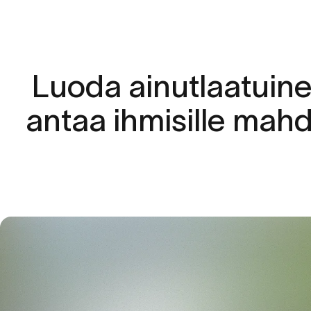
Luoda
ainutlaatuin
antaa
ihmisille
mahd