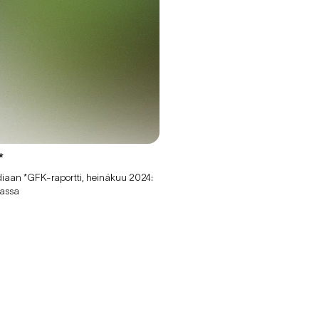
*
ediaan *GFK-raportti, heinäkuu 2024:
iassa