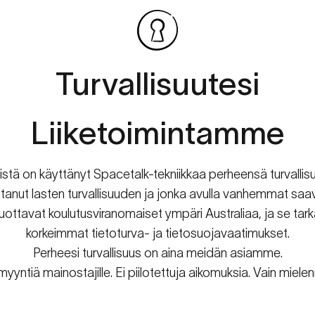
Turvallisuutesi
Liiketoimintamme
mistä on käyttänyt Spacetalk-tekniikkaa perheensä turvall
listanut lasten turvallisuuden ja jonka avulla vanhemmat 
ttavat koulutusviranomaiset ympäri Australiaa, ja se tarka
korkeimmat tietoturva- ja tietosuojavaatimukset.
Perheesi turvallisuus on aina meidän asiamme.
myyntiä mainostajille. Ei piilotettuja aikomuksia. Vain miel