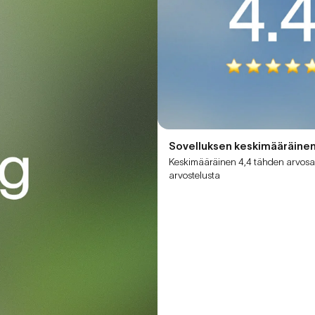
Sovelluksen keskimääräinen
Keskimääräinen 4,4 tähden arvosa
arvostelusta