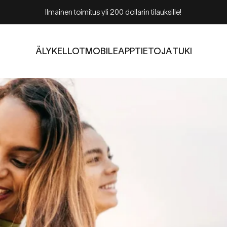
Loop tarjouksessa hintaan 179 dollaria! Klikkaa nähdäksesi!
ÄLYKELLOT
MOBILE
APP
TIETOJA
TUKI
ÄLYKELLOT
MOBILE
APP
TIETOJA
TUKI