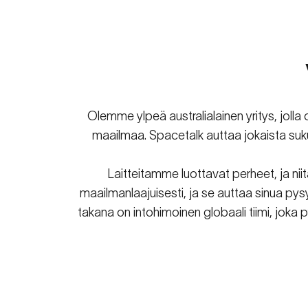
Perh
Olemme ylpeä australialainen yritys, joll
maailmaa. Spacetalk auttaa jokaista suku
Laitteitamme luottavat perheet, ja ni
maailmanlaajuisesti, ja se auttaa sinua p
takana on intohimoinen globaali tiimi, joka 