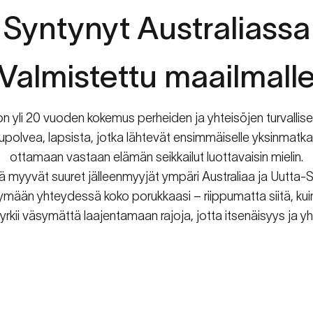
Syntynyt
Australiassa
TIETOJA
SPACETALKISTA
een
turvallisuus
digitaa
Valmistettu
maailmall
aikakaudella.
a on yli 20 vuoden kokemus perheiden ja yhteisöjen turval
polvea, lapsista, jotka lähtevät ensimmäiselle yksinmatkal
ottamaan vastaan elämän seikkailut luottavaisin mielin.
itä myyvät suuret jälleenmyyjät ympäri Australiaa ja Uutta-
ysymään yhteydessä koko porukkaasi – riippumatta siitä, 
pyrkii väsymättä laajentamaan rajoja, jotta itsenäisyys ja 