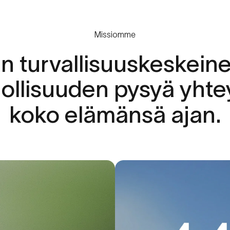
Missiomme
en
turvallisuuskeskein
ollisuuden
pysyä
yhte
koko
elämänsä
ajan.