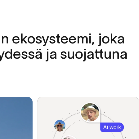
en
ekosysteemi,
joka
ydessä
ja
suojattuna