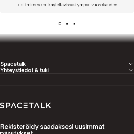
Tukitiimimme on käytettävissäsi ympäri vuorokauden.
Spacetalk
Yhteystiedot & tuki
Spacetalk
Rekisteröidy saadaksesi uusimmat
päivitykset