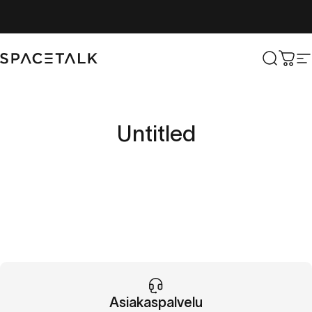
Siirry sisältöön
Spacetalk
Etsi
Osto
S
Untitled
Asiakaspalvelu