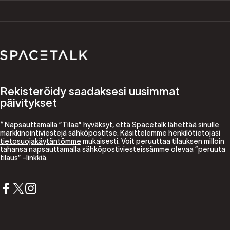
Spacetalk
Rekisteröidy saadaksesi uusimmat
päivitykset
* Napsauttamalla ”Tilaa” hyväksyt, että Spacetalk lähettää sinulle
markkinointiviestejä sähköpostitse. Käsittelemme henkilötietojasi
tietosuojakäytäntömme
mukaisesti. Voit peruuttaa tilauksen milloin
tahansa napsauttamalla sähköpostiviesteissämme olevaa ”peruuta
tilaus” -linkkiä.
Facebook
X (Twitter)
Instagram