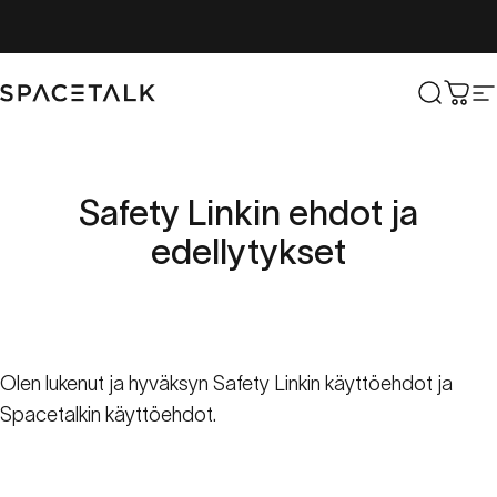
Siirry sisältöön
Spacetalk
Etsi
Osto
S
Safety
Linkin
ehdot
ja
edellytykset
Olen lukenut ja hyväksyn
Safety Linkin käyttöehdot
ja
Spacetalkin käyttöehdot
.