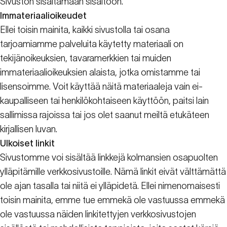
Sivuston sisältämään sisältöön.
Immateriaalioikeudet
Ellei toisin mainita, kaikki sivustolla tai osana
tarjoamiamme palveluita käytetty materiaali on
tekijänoikeuksien, tavaramerkkien tai muiden
immateriaalioikeuksien alaista, jotka omistamme tai
lisensoimme. Voit käyttää näitä materiaaleja vain ei-
kaupalliseen tai henkilökohtaiseen käyttöön, paitsi lain
sallimissa rajoissa tai jos olet saanut meiltä etukäteen
kirjallisen luvan.
Ulkoiset linkit
Sivustomme voi sisältää linkkejä kolmansien osapuolten
ylläpitämille verkkosivustoille. Nämä linkit eivät välttämättä
ole ajan tasalla tai niitä ei ylläpidetä. Ellei nimenomaisesti
toisin mainita, emme tue emmekä ole vastuussa emmekä
ole vastuussa näiden linkitettyjen verkkosivustojen