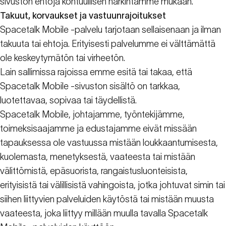
sivuston ehtoja kohtuullisen harkintamme mukaan.
Takuut, korvaukset ja vastuunrajoitukset
Spacetalk Mobile -palvelu tarjotaan sellaisenaan ja ilman
takuuta tai ehtoja. Erityisesti palvelumme ei välttämättä
ole keskeytymätön tai virheetön.
Lain sallimissa rajoissa emme esitä tai takaa, että
Spacetalk Mobile -sivuston sisältö on tarkkaa,
luotettavaa, sopivaa tai täydellistä.
Spacetalk Mobile, johtajamme, työntekijämme,
toimeksisaajamme ja edustajamme eivät missään
tapauksessa ole vastuussa mistään loukkaantumisesta,
kuolemasta, menetyksestä, vaateesta tai mistään
välittömistä, epäsuorista, rangaistusluonteisista,
erityisistä tai välillisistä vahingoista, jotka johtuvat simin tai
siihen liittyvien palveluiden käytöstä tai mistään muusta
vaateesta, joka liittyy millään muulla tavalla Spacetalk