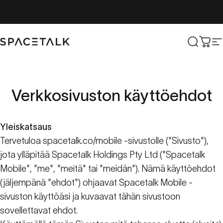
Siirry sisältöön
Spacetalk
Etsi
Osto
S
Verkkosivuston
käyttöehdot
Yleiskatsaus
Tervetuloa
spacetalk.co/mobile
-sivustolle ("Sivusto"),
jota ylläpitää Spacetalk Holdings Pty Ltd ("Spacetalk
Mobile", "me", "meitä" tai "meidän"). Nämä käyttöehdot
(jäljempänä "ehdot") ohjaavat Spacetalk Mobile -
sivuston käyttöäsi ja kuvaavat tähän sivustoon
sovellettavat ehdot.