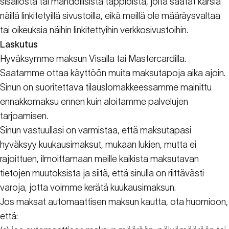
sisällöstä tai mahdollisista tappioista, joita saatat kärsiä
näillä linkitetyillä sivustoilla, eikä meillä ole määräysvaltaa
tai oikeuksia näihin linkitettyihin verkkosivustoihin.
Laskutus
Hyväksymme maksun Visalla tai Mastercardilla.
Saatamme ottaa käyttöön muita maksutapoja aika ajoin.
Sinun on suoritettava tilauslomakkeessamme mainittu
ennakkomaksu ennen kuin aloitamme palvelujen
tarjoamisen.
Sinun vastuullasi on varmistaa, että maksutapasi
hyväksyy kuukausimaksut, mukaan lukien, mutta ei
rajoittuen, ilmoittamaan meille kaikista maksutavan
tietojen muutoksista ja siitä, että sinulla on riittävästi
varoja, jotta voimme kerätä kuukausimaksun.
Jos maksat automaattisen maksun kautta, ota huomioon,
että: