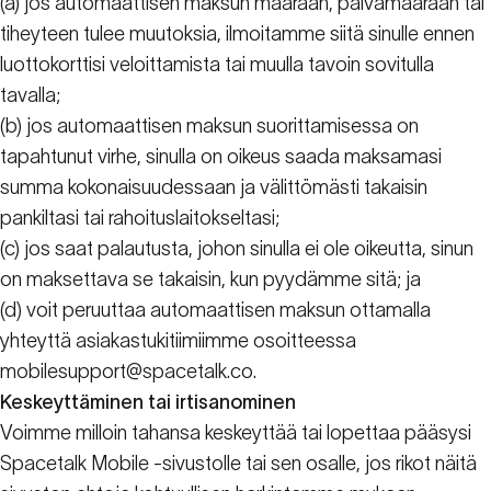
(a) jos automaattisen maksun määrään, päivämäärään tai
tiheyteen tulee muutoksia, ilmoitamme siitä sinulle ennen
luottokorttisi veloittamista tai muulla tavoin sovitulla
tavalla;
(b) jos automaattisen maksun suorittamisessa on
tapahtunut virhe, sinulla on oikeus saada maksamasi
summa kokonaisuudessaan ja välittömästi takaisin
pankiltasi tai rahoituslaitokseltasi;
(c) jos saat palautusta, johon sinulla ei ole oikeutta, sinun
on maksettava se takaisin, kun pyydämme sitä; ja
(d) voit peruuttaa automaattisen maksun ottamalla
yhteyttä asiakastukitiimiimme osoitteessa
mobilesupport@spacetalk.co.
Keskeyttäminen tai irtisanominen
Voimme milloin tahansa keskeyttää tai lopettaa pääsysi
Spacetalk Mobile -sivustolle tai sen osalle, jos rikot näitä