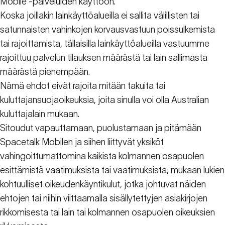
Mobile -palveluiden käyttöön.
Koska joillakin lainkäyttöalueilla ei sallita välillisten tai
satunnaisten vahinkojen korvausvastuun poissulkemista
tai rajoittamista, tällaisilla lainkäyttöalueilla vastuumme
rajoittuu palvelun tilauksen määrästä tai lain sallimasta
määrästä pienempään.
Nämä ehdot eivät rajoita mitään takuita tai
kuluttajansuojaoikeuksia, joita sinulla voi olla Australian
kuluttajalain mukaan.
Sitoudut vapauttamaan, puolustamaan ja pitämään
Spacetalk Mobilen ja siihen liittyvät yksiköt
vahingoittumattomina kaikista kolmannen osapuolen
esittämistä vaatimuksista tai vaatimuksista, mukaan lukien
kohtuulliset oikeudenkäyntikulut, jotka johtuvat näiden
ehtojen tai niihin viittaamalla sisällytettyjen asiakirjojen
rikkomisesta tai lain tai kolmannen osapuolen oikeuksien