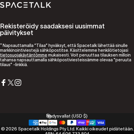
Spacetalk
Rekisteröidy saadaksesi uusimmat
päivitykset
* Napsauttamalla ”Tilaa” hyväksyt, että Spacetalk lähettää sinulle
markkinointiviestejä sähköpostitse. Käsittelemme henkilötietojasi
tietosuojakäytäntömme
mukaisesti. Voit peruuttaa tilauksen milloin
tahansa napsauttamalla sähköpostiviesteissämme olevaa ”peruuta
tilaus” -linkkiä.
Facebook
X (Twitter)
Instagram
Yhdysvallat (USD $)
Maa/alue
© 2026 Spacetalk Holdings Pty Ltd. Kaikki oikeudet pidätetään.
ABN: 64 606 733 804