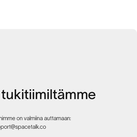
tukitiimiltämme
tiimimme on valmiina auttamaan:
pport@spacetalk.co