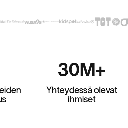
+
30
M+
eiden
Yhteydessä olevat
us
ihmiset