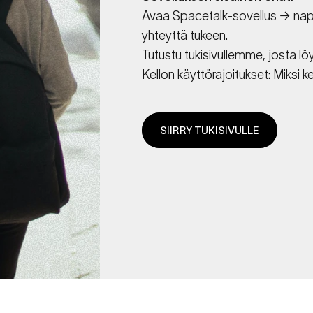
Avaa Spacetalk-sovellus → napau
yhteyttä tukeen.
Tutustu tukis
iv
ullemme, josta löy
Kellon käyttörajoitukset: Miksi k
SIIRRY TUKISIVULLE