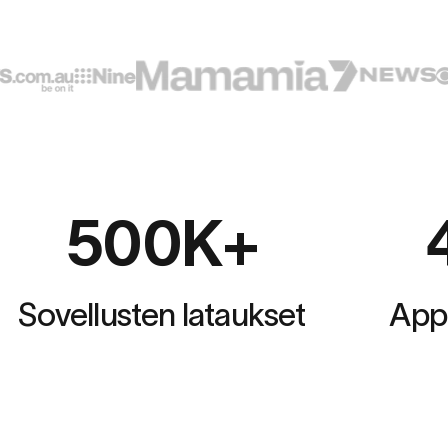
500
K+
Sovellusten lataukset
App 