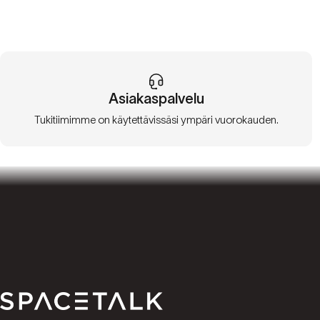
Asiakaspalvelu
Tukitiimimme on käytettävissäsi ympäri vuorokauden.
Spacetalk