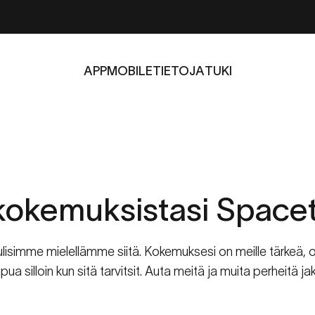
APP
MOBILE
TIETOJA
TUKI
APP
MOBILE
TIETOJA
TUKI
kokemuksistasi
Spacet
lisimme mielellämme siitä. Kokemuksesi on meille tärkeä, o
 apua silloin kun sitä tarvitsit. Auta meitä ja muita perheitä 