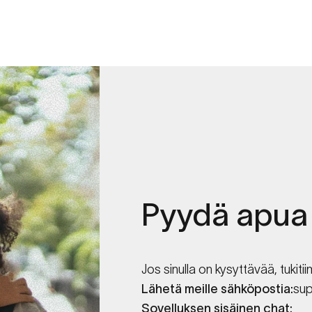
Pyydä
apua
Jos sinulla on kysyttävää, tuki
Lähetä meille sähköpostia:
su
Sovelluksen sisäinen chat: