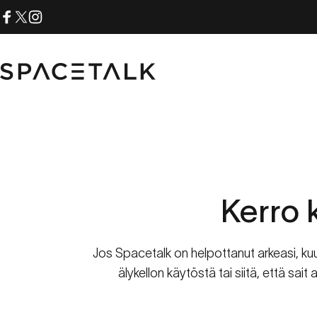
Siirry sisältöön
Facebook
X (Twitter)
Instagram
Spacetalk
Kerro
Jos Spacetalk on helpottanut arkeasi, kuu
älykellon käytöstä tai siitä, että sait