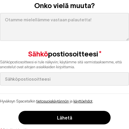
Onko vielä muuta?
Sähkö
postiosoitteesi
*
Sähköpostiosoitteesi ei tule näkyviin; käytämme sitä varmistaaksemme, että
arvostelut ovat aitojen asiakkaiden kirjoittamia.
Hyväksyn Spacetalkin
tietosuojakäytännön
ja
käyttöehdot
.
Lähetä