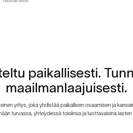
*
Pakolliset kentät.
eltu
paikallisesti.
Tunn
maailmanlaajuisesti.
teinen yritys, joka yhdistää paikallisen osaamisen ja kan
ään turvassa, yhteydessä toisiinsa ja luottavaisina lasten 