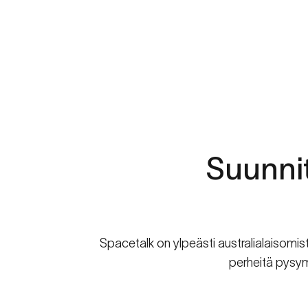
Suunnit
Spacetalk on ylpeästi australialaisomis
perheitä pysym