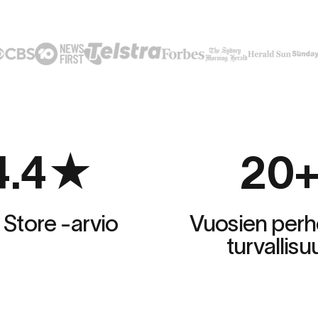
4.4
★
20
Store -arvio
Vuosien perh
turvallisu